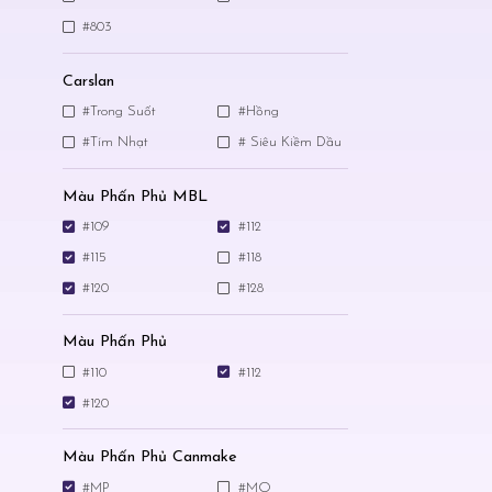
#803
Carslan
#Trong Suốt
#Hồng
#Tím Nhạt
# Siêu Kiềm Dầu
Màu Phấn Phủ MBL
#109
#112
#115
#118
#120
#128
Màu Phấn Phủ
#110
#112
#120
Màu Phấn Phủ Canmake
#MP
#MO