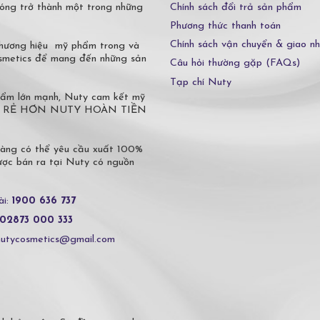
Chính sách đổi trả sản phẩm
óng trở thành một trong những
Phương thức thanh toán
Chính sách vận chuyển & giao n
 thương hiệu mỹ phẩm trong và
osmetics để mang đến những sản
Câu hỏi thường gặp (FAQs)
Tạp chí Nuty
phẩm lớn mạnh, Nuty cam kết mỹ
 Ở ĐÂU RẺ HƠN NUTY HOÀN TIỀN
hàng có thể yêu cầu xuất 100%
c bán ra tại Nuty có nguồn
ài:
1900 636 737
02873 000 333
nutycosmetics@gmail.com