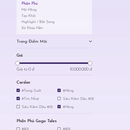
Phấn Phủ
Má Hồng
Tạo Khối
Highlight / Bắt Sáng
Xịt Khóa Nền
Trang Điểm Môi
Giá
Giá từ
0 đ
10.000.000 đ
Carslan
#Trong Suốt
#Hồng
#Tím Nhạt
Siêu Kiềm Dầu #02
Siêu Kiềm Dầu #02
#Hồng
Phấn Phủ Gogo Tales
#801
#802