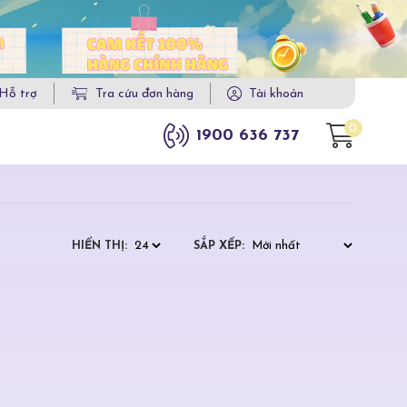
Hỗ trợ
Tra cứu đơn hàng
Tài khoản
0
1900 636 737
HIỂN THỊ:
SẮP XẾP: