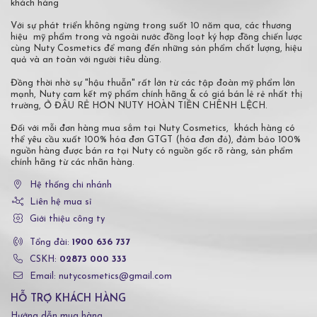
khách hàng
Với sự phát triển không ngừng trong suốt 10 năm qua, các thương
hiệu mỹ phẩm trong và ngoài nước đồng loạt ký hợp đồng chiến lược
cùng Nuty Cosmetics để mang đến những sản phẩm chất lượng, hiệu
quả và an toàn với người tiêu dùng.
Đồng thời nhờ sự "hậu thuẫn" rất lớn từ các tập đoàn mỹ phẩm lớn
mạnh, Nuty cam kết mỹ phẩm chính hãng & có giá bán lẻ rẻ nhất thị
trường, Ở ĐÂU RẺ HƠN NUTY HOÀN TIỀN CHÊNH LỆCH.
Đối với mỗi đơn hàng mua sắm tại Nuty Cosmetics, khách hàng có
thể yêu cầu xuất 100% hóa đơn GTGT (hóa đơn đỏ), đảm bảo 100%
nguồn hàng được bán ra tại Nuty có nguồn gốc rõ ràng, sản phẩm
chính hãng từ các nhãn hàng.
Hệ thống chi nhánh
Liên hệ mua sỉ
Giới thiệu công ty
Tổng đài:
1900 636 737
CSKH:
02873 000 333
Email: nutycosmetics@gmail.com
HỖ TRỢ KHÁCH HÀNG
Hướng dẫn mua hàng