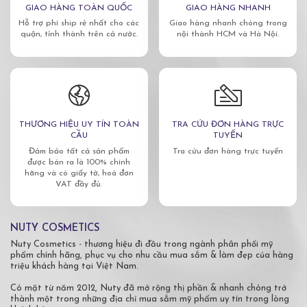
GIAO HÀNG TOÀN QUỐC
GIAO HÀNG NHANH
Hỗ trợ phí ship rẻ nhất cho các
Giao hàng nhanh chóng trong
quận, tỉnh thành trên cả nước.
nội thành HCM và Hà Nội.
THƯƠNG HIỆU UY TÍN TOÀN
TRA CỨU ĐƠN HÀNG TRỰC
CẦU
TUYẾN
Đảm bảo tất cả sản phẩm
Tra cứu đơn hàng trực tuyến
được bán ra là 100% chính
hãng và có giấy tờ, hoá đơn
VAT đầy đủ.
NUTY COSMETICS
Nuty Cosmetics - thương hiệu đi đầu trong ngành phân phối mỹ
phẩm chính hãng, phục vụ cho nhu cầu mua sắm & làm đẹp của hàng
triệu khách hàng tại Việt Nam.
Có mặt từ năm 2012, Nuty đã mở rộng thị phần & nhanh chóng trở
thành một trong những địa chỉ mua sắm mỹ phẩm uy tín trong lòng