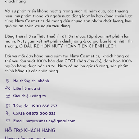
khách hàng
Với sự phát triển không ngừng trong suốt 10 năm qua, các thương
hiệu mỹ phẩm trong và ngoài nước đồng loạt ký hợp đồng chiến lược
cùng Nuty Cosmetics để mang đến những sản phẩm chất lượng, hiệu
quả và an toàn với người tiêu dùng.
Đồng thời nhờ sự "hậu thuẫn" rất lớn từ các tập đoàn mỹ phẩm lớn
mạnh, Nuty cam kết mỹ phẩm chính hãng & có giá bán lẻ rẻ nhất thị
trường, Ở ĐÂU RẺ HƠN NUTY HOÀN TIỀN CHÊNH LỆCH.
Đối với mỗi đơn hàng mua sắm tại Nuty Cosmetics, khách hàng có
thể yêu cầu xuất 100% hóa đơn GTGT (hóa đơn đỏ), đảm bảo 100%
nguồn hàng được bán ra tại Nuty có nguồn gốc rõ ràng, sản phẩm
chính hãng từ các nhãn hàng.
Hệ thống chi nhánh
Liên hệ mua sỉ
Giới thiệu công ty
Tổng đài:
1900 636 737
CSKH:
02873 000 333
Email: nutycosmetics@gmail.com
HỖ TRỢ KHÁCH HÀNG
Hướng dẫn mua hàng