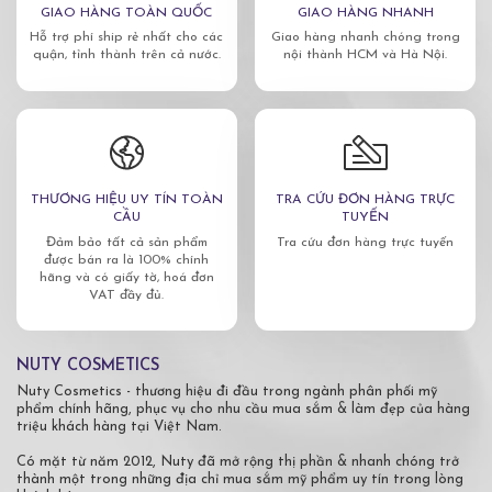
GIAO HÀNG TOÀN QUỐC
GIAO HÀNG NHANH
Hỗ trợ phí ship rẻ nhất cho các
Giao hàng nhanh chóng trong
quận, tỉnh thành trên cả nước.
nội thành HCM và Hà Nội.
THƯƠNG HIỆU UY TÍN TOÀN
TRA CỨU ĐƠN HÀNG TRỰC
CẦU
TUYẾN
Đảm bảo tất cả sản phẩm
Tra cứu đơn hàng trực tuyến
được bán ra là 100% chính
hãng và có giấy tờ, hoá đơn
VAT đầy đủ.
NUTY COSMETICS
Nuty Cosmetics - thương hiệu đi đầu trong ngành phân phối mỹ
phẩm chính hãng, phục vụ cho nhu cầu mua sắm & làm đẹp của hàng
triệu khách hàng tại Việt Nam.
Có mặt từ năm 2012, Nuty đã mở rộng thị phần & nhanh chóng trở
thành một trong những địa chỉ mua sắm mỹ phẩm uy tín trong lòng