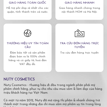
GIAO HÀNG TOÀN QUỐC
GIAO HÀNG NHANH
Hỗ trợ phí ship rẻ nhất cho các
Giao hàng nhanh chóng trong
quận, tỉnh thành trên cả nước.
nội thành HCM và Hà Nội.
THƯƠNG HIỆU UY TÍN TOÀN
TRA CỨU ĐƠN HÀNG TRỰC
CẦU
TUYẾN
Đảm bảo tất cả sản phẩm
Tra cứu đơn hàng trực tuyến
được bán ra là 100% chính
hãng và có giấy tờ, hoá đơn
VAT đầy đủ.
NUTY COSMETICS
Nuty Cosmetics - thương hiệu đi đầu trong ngành phân phối mỹ
phẩm chính hãng, phục vụ cho nhu cầu mua sắm & làm đẹp của hàng
triệu khách hàng tại Việt Nam.
Có mặt từ năm 2012, Nuty đã mở rộng thị phần & nhanh chóng trở
thành một trong những địa chỉ mua sắm mỹ phẩm uy tín trong lòng