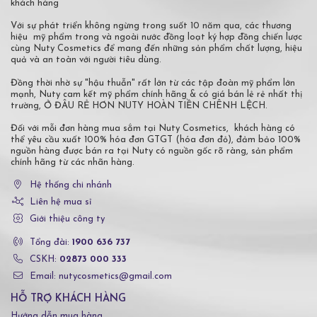
khách hàng
Với sự phát triển không ngừng trong suốt 10 năm qua, các thương
hiệu mỹ phẩm trong và ngoài nước đồng loạt ký hợp đồng chiến lược
cùng Nuty Cosmetics để mang đến những sản phẩm chất lượng, hiệu
quả và an toàn với người tiêu dùng.
Đồng thời nhờ sự "hậu thuẫn" rất lớn từ các tập đoàn mỹ phẩm lớn
mạnh, Nuty cam kết mỹ phẩm chính hãng & có giá bán lẻ rẻ nhất thị
trường, Ở ĐÂU RẺ HƠN NUTY HOÀN TIỀN CHÊNH LỆCH.
Đối với mỗi đơn hàng mua sắm tại Nuty Cosmetics, khách hàng có
thể yêu cầu xuất 100% hóa đơn GTGT (hóa đơn đỏ), đảm bảo 100%
nguồn hàng được bán ra tại Nuty có nguồn gốc rõ ràng, sản phẩm
chính hãng từ các nhãn hàng.
Hệ thống chi nhánh
Liên hệ mua sỉ
Giới thiệu công ty
Tổng đài:
1900 636 737
CSKH:
02873 000 333
Email: nutycosmetics@gmail.com
HỖ TRỢ KHÁCH HÀNG
Hướng dẫn mua hàng