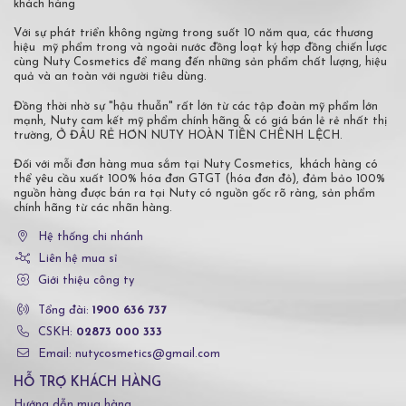
khách hàng
Với sự phát triển không ngừng trong suốt 10 năm qua, các thương
hiệu mỹ phẩm trong và ngoài nước đồng loạt ký hợp đồng chiến lược
cùng Nuty Cosmetics để mang đến những sản phẩm chất lượng, hiệu
quả và an toàn với người tiêu dùng.
Đồng thời nhờ sự "hậu thuẫn" rất lớn từ các tập đoàn mỹ phẩm lớn
mạnh, Nuty cam kết mỹ phẩm chính hãng & có giá bán lẻ rẻ nhất thị
trường, Ở ĐÂU RẺ HƠN NUTY HOÀN TIỀN CHÊNH LỆCH.
Đối với mỗi đơn hàng mua sắm tại Nuty Cosmetics, khách hàng có
thể yêu cầu xuất 100% hóa đơn GTGT (hóa đơn đỏ), đảm bảo 100%
nguồn hàng được bán ra tại Nuty có nguồn gốc rõ ràng, sản phẩm
chính hãng từ các nhãn hàng.
Hệ thống chi nhánh
Liên hệ mua sỉ
Giới thiệu công ty
Tổng đài:
1900 636 737
CSKH:
02873 000 333
Email: nutycosmetics@gmail.com
HỖ TRỢ KHÁCH HÀNG
Hướng dẫn mua hàng