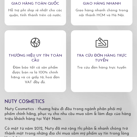
GIAO HÀNG TOÀN QUỐC
GIAO HÀNG NHANH
Hỗ trợ phí ship rẻ nhất cho các
Giao hàng nhanh chóng trong
quận, tỉnh thành trên cả nước.
nội thành HCM và Hà Nội.
THƯƠNG HIỆU UY TÍN TOÀN
TRA CỨU ĐƠN HÀNG TRỰC
CẦU
TUYẾN
Đảm bảo tất cả sản phẩm
Tra cứu đơn hàng trực tuyến
được bán ra là 100% chính
hãng và có giấy tờ, hoá đơn
VAT đầy đủ.
NUTY COSMETICS
Nuty Cosmetics - thương hiệu đi đầu trong ngành phân phối mỹ
phẩm chính hãng, phục vụ cho nhu cầu mua sắm & làm đẹp của hàng
triệu khách hàng tại Việt Nam.
Có mặt từ năm 2012, Nuty đã mở rộng thị phần & nhanh chóng trở
thành một trong những địa chỉ mua sắm mỹ phẩm uy tín trong lòng