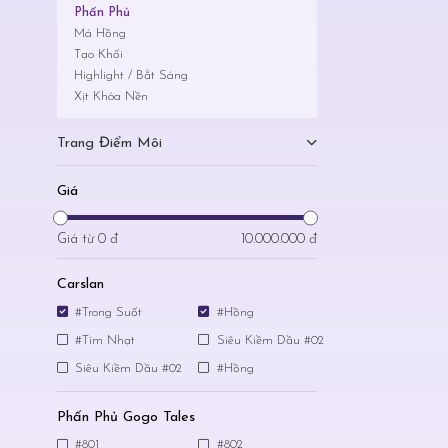
Phấn Phủ
Má Hồng
Tạo Khối
Highlight / Bắt Sáng
Xịt Khóa Nền
Trang Điểm Môi
Giá
Giá từ
0 đ
10.000.000 đ
Carslan
#Trong Suốt
#Hồng
#Tím Nhạt
Siêu Kiềm Dầu #02
Siêu Kiềm Dầu #02
#Hồng
Phấn Phủ Gogo Tales
#801
#802