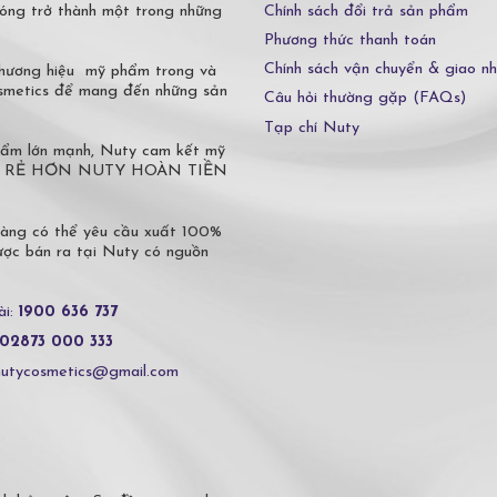
Chính sách đổi trả sản phẩm
óng trở thành một trong những
Phương thức thanh toán
Chính sách vận chuyển & giao n
 thương hiệu mỹ phẩm trong và
osmetics để mang đến những sản
Câu hỏi thường gặp (FAQs)
Tạp chí Nuty
phẩm lớn mạnh, Nuty cam kết mỹ
 Ở ĐÂU RẺ HƠN NUTY HOÀN TIỀN
hàng có thể yêu cầu xuất 100%
c bán ra tại Nuty có nguồn
ài:
1900 636 737
02873 000 333
nutycosmetics@gmail.com