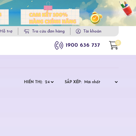
Hỗ trợ
Tra cứu đơn hàng
Tài khoản
0
1900 636 737
HIỂN THỊ:
SẮP XẾP: