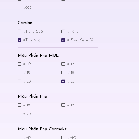
#803
Carslan
#Trong Suốt
#Hồng
#Tím Nhạt
# Siêu Kiềm Dầu
Màu Phấn Phủ MBL
#109
#112
#115
#118
#120
#128
Màu Phấn Phủ
#110
#112
#120
Màu Phấn Phủ Canmake
#MP
#MO