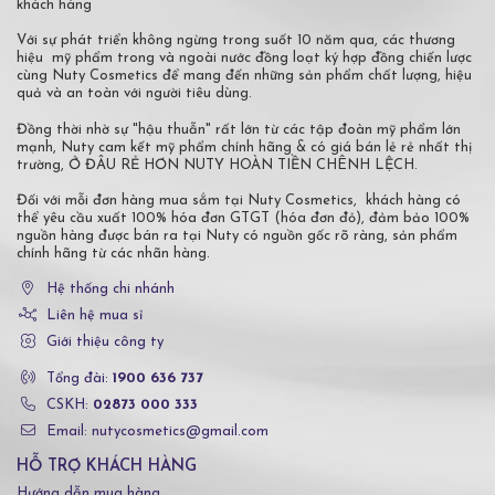
khách hàng
Với sự phát triển không ngừng trong suốt 10 năm qua, các thương
hiệu mỹ phẩm trong và ngoài nước đồng loạt ký hợp đồng chiến lược
cùng Nuty Cosmetics để mang đến những sản phẩm chất lượng, hiệu
quả và an toàn với người tiêu dùng.
Đồng thời nhờ sự "hậu thuẫn" rất lớn từ các tập đoàn mỹ phẩm lớn
mạnh, Nuty cam kết mỹ phẩm chính hãng & có giá bán lẻ rẻ nhất thị
trường, Ở ĐÂU RẺ HƠN NUTY HOÀN TIỀN CHÊNH LỆCH.
Đối với mỗi đơn hàng mua sắm tại Nuty Cosmetics, khách hàng có
thể yêu cầu xuất 100% hóa đơn GTGT (hóa đơn đỏ), đảm bảo 100%
nguồn hàng được bán ra tại Nuty có nguồn gốc rõ ràng, sản phẩm
chính hãng từ các nhãn hàng.
Hệ thống chi nhánh
Liên hệ mua sỉ
Giới thiệu công ty
Tổng đài:
1900 636 737
CSKH:
02873 000 333
Email: nutycosmetics@gmail.com
HỖ TRỢ KHÁCH HÀNG
Hướng dẫn mua hàng