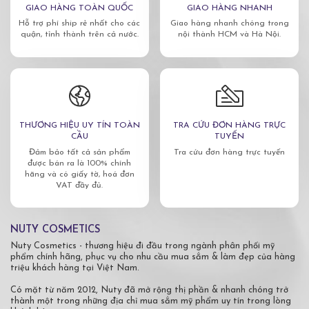
GIAO HÀNG TOÀN QUỐC
GIAO HÀNG NHANH
Hỗ trợ phí ship rẻ nhất cho các
Giao hàng nhanh chóng trong
quận, tỉnh thành trên cả nước.
nội thành HCM và Hà Nội.
THƯƠNG HIỆU UY TÍN TOÀN
TRA CỨU ĐƠN HÀNG TRỰC
CẦU
TUYẾN
Đảm bảo tất cả sản phẩm
Tra cứu đơn hàng trực tuyến
được bán ra là 100% chính
hãng và có giấy tờ, hoá đơn
VAT đầy đủ.
NUTY COSMETICS
Nuty Cosmetics - thương hiệu đi đầu trong ngành phân phối mỹ
phẩm chính hãng, phục vụ cho nhu cầu mua sắm & làm đẹp của hàng
triệu khách hàng tại Việt Nam.
Có mặt từ năm 2012, Nuty đã mở rộng thị phần & nhanh chóng trở
thành một trong những địa chỉ mua sắm mỹ phẩm uy tín trong lòng