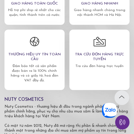
GIAO HÀNG TOÀN QUỐC
GIAO HÀNG NHANH
Hỗ trợ phí ship rẻ nhất cho các
Giao hàng nhanh chóng trong
quận, tỉnh thành trên cả nước.
nội thành HCM và Hà Nội.
THƯƠNG HIỆU UY TÍN TOÀN
TRA CỨU ĐƠN HÀNG TRỰC
CẦU
TUYẾN
Đảm bảo tất cả sản phẩm
Tra cứu đơn hàng trực tuyến
được bán ra là 100% chính
hãng và có giấy tờ, hoá đơn
VAT đầy đủ.
NUTY COSMETICS
Nuty Cosmetics - thương hiệu đi đầu trong ngành phân phối mỹ
phẩm chính hãng, phục vụ cho nhu cầu mua sắm & làm đẹp của hàng
triệu khách hàng tại Việt Nam.
Có mặt từ năm 2012, Nuty đã mở rộng thị phần & nhanh chóng trở
thành một trong những địa chỉ mua sắm mỹ phẩm uy tín trong lòng