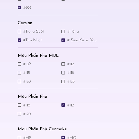
#803
Carslan
#Trong Suốt
#Hồng
#Tím Nhạt
# Siêu Kiềm Dầu
Màu Phấn Phủ MBL
#109
#112
#115
#118
#120
#128
Màu Phấn Phủ
#110
#112
#120
Màu Phấn Phủ Canmake
#MP
#MO