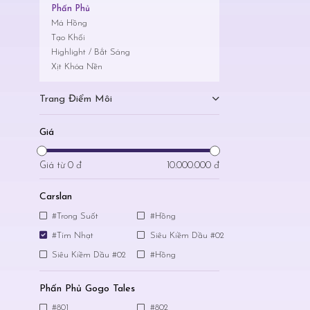
Phấn Phủ
Má Hồng
Tạo Khối
Highlight / Bắt Sáng
Xịt Khóa Nền
Trang Điểm Môi
Giá
Giá từ
0 đ
10.000.000 đ
Carslan
#Trong Suốt
#Hồng
#Tím Nhạt
Siêu Kiềm Dầu #02
Siêu Kiềm Dầu #02
#Hồng
Phấn Phủ Gogo Tales
#801
#802