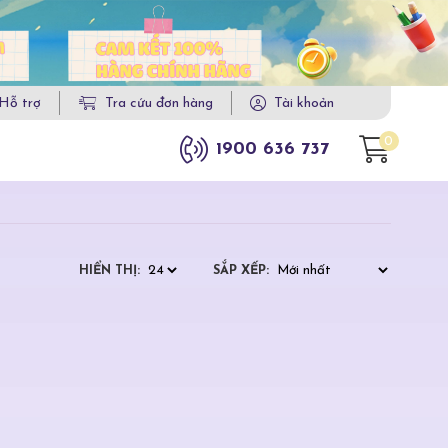
Hỗ trợ
Tra cứu đơn hàng
Tài khoản
0
1900 636 737
HIỂN THỊ:
SẮP XẾP: