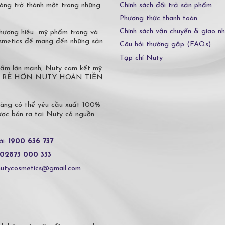
Chính sách đổi trả sản phẩm
óng trở thành một trong những
Phương thức thanh toán
Chính sách vận chuyển & giao n
 thương hiệu mỹ phẩm trong và
osmetics để mang đến những sản
Câu hỏi thường gặp (FAQs)
Tạp chí Nuty
phẩm lớn mạnh, Nuty cam kết mỹ
 Ở ĐÂU RẺ HƠN NUTY HOÀN TIỀN
hàng có thể yêu cầu xuất 100%
c bán ra tại Nuty có nguồn
ài:
1900 636 737
02873 000 333
nutycosmetics@gmail.com