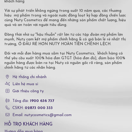
khách hàng
Với sự phát triển không ngừng trong suốt 10 năm qua, các thương
hiệu mỹ phẩm trong và ngoài nước đồng loạt ký hợp đồng chiến lược
cùng Nuty Cosmetics để mang đến những sản phẩm chất lượng, hiệu
quả và an toàn với người tiêu dùng.
Đồng thời nhờ sự "hậu thuẫn" rất lớn từ các tập đoàn mỹ phẩm lớn
mạnh, Nuty cam kết mỹ phẩm chính hãng & có giá bán lẻ rẻ nhất thị
trường, Ở ĐÂU RẺ HƠN NUTY HOÀN TIỀN CHÊNH LỆCH.
Đối với mỗi đơn hàng mua sắm tại Nuty Cosmetics, khách hàng có
thể yêu cầu xuất 100% hóa đơn GTGT (hóa đơn đỏ), đảm bảo 100%
nguồn hàng được bán ra tại Nuty có nguồn gốc rõ ràng, sản phẩm
chính hãng từ các nhãn hàng.
Hệ thống chi nhánh
Liên hệ mua sỉ
Giới thiệu công ty
Tổng đài:
1900 636 737
CSKH:
02873 000 333
Email: nutycosmetics@gmail.com
HỖ TRỢ KHÁCH HÀNG
Hướng dẫn mua hàng