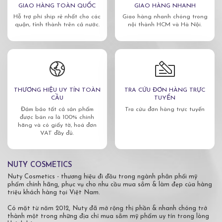
GIAO HÀNG TOÀN QUỐC
GIAO HÀNG NHANH
Hỗ trợ phí ship rẻ nhất cho các
Giao hàng nhanh chóng trong
quận, tỉnh thành trên cả nước.
nội thành HCM và Hà Nội.
THƯƠNG HIỆU UY TÍN TOÀN
TRA CỨU ĐƠN HÀNG TRỰC
CẦU
TUYẾN
Đảm bảo tất cả sản phẩm
Tra cứu đơn hàng trực tuyến
được bán ra là 100% chính
hãng và có giấy tờ, hoá đơn
VAT đầy đủ.
NUTY COSMETICS
Nuty Cosmetics - thương hiệu đi đầu trong ngành phân phối mỹ
phẩm chính hãng, phục vụ cho nhu cầu mua sắm & làm đẹp của hàng
triệu khách hàng tại Việt Nam.
Có mặt từ năm 2012, Nuty đã mở rộng thị phần & nhanh chóng trở
thành một trong những địa chỉ mua sắm mỹ phẩm uy tín trong lòng