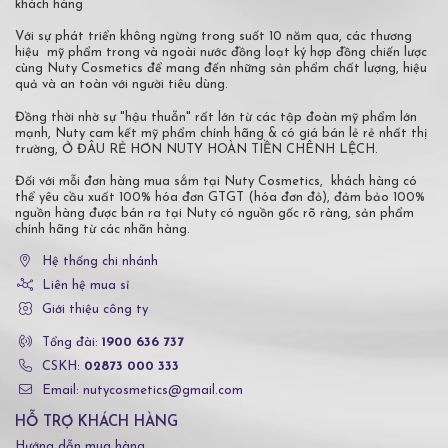
khách hàng
Với sự phát triển không ngừng trong suốt 10 năm qua, các thương
hiệu mỹ phẩm trong và ngoài nước đồng loạt ký hợp đồng chiến lược
cùng Nuty Cosmetics để mang đến những sản phẩm chất lượng, hiệu
quả và an toàn với người tiêu dùng.
Đồng thời nhờ sự "hậu thuẫn" rất lớn từ các tập đoàn mỹ phẩm lớn
mạnh, Nuty cam kết mỹ phẩm chính hãng & có giá bán lẻ rẻ nhất thị
trường, Ở ĐÂU RẺ HƠN NUTY HOÀN TIỀN CHÊNH LỆCH.
Đối với mỗi đơn hàng mua sắm tại Nuty Cosmetics, khách hàng có
thể yêu cầu xuất 100% hóa đơn GTGT (hóa đơn đỏ), đảm bảo 100%
nguồn hàng được bán ra tại Nuty có nguồn gốc rõ ràng, sản phẩm
chính hãng từ các nhãn hàng.
Hệ thống chi nhánh
Liên hệ mua sỉ
Giới thiệu công ty
Tổng đài:
1900 636 737
CSKH:
02873 000 333
Email: nutycosmetics@gmail.com
HỖ TRỢ KHÁCH HÀNG
Hướng dẫn mua hàng