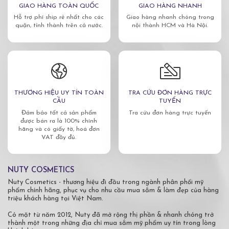
GIAO HÀNG TOÀN QUỐC
GIAO HÀNG NHANH
Hỗ trợ phí ship rẻ nhất cho các
Giao hàng nhanh chóng trong
quận, tỉnh thành trên cả nước.
nội thành HCM và Hà Nội.
THƯƠNG HIỆU UY TÍN TOÀN
TRA CỨU ĐƠN HÀNG TRỰC
CẦU
TUYẾN
Đảm bảo tất cả sản phẩm
Tra cứu đơn hàng trực tuyến
được bán ra là 100% chính
hãng và có giấy tờ, hoá đơn
VAT đầy đủ.
NUTY COSMETICS
Nuty Cosmetics - thương hiệu đi đầu trong ngành phân phối mỹ
phẩm chính hãng, phục vụ cho nhu cầu mua sắm & làm đẹp của hàng
triệu khách hàng tại Việt Nam.
Có mặt từ năm 2012, Nuty đã mở rộng thị phần & nhanh chóng trở
thành một trong những địa chỉ mua sắm mỹ phẩm uy tín trong lòng