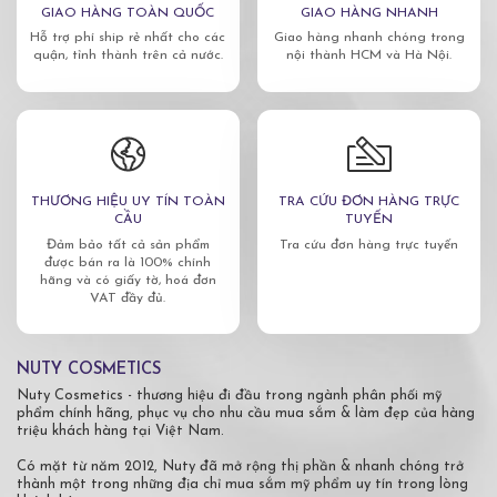
GIAO HÀNG TOÀN QUỐC
GIAO HÀNG NHANH
Hỗ trợ phí ship rẻ nhất cho các
Giao hàng nhanh chóng trong
quận, tỉnh thành trên cả nước.
nội thành HCM và Hà Nội.
THƯƠNG HIỆU UY TÍN TOÀN
TRA CỨU ĐƠN HÀNG TRỰC
CẦU
TUYẾN
Đảm bảo tất cả sản phẩm
Tra cứu đơn hàng trực tuyến
được bán ra là 100% chính
hãng và có giấy tờ, hoá đơn
VAT đầy đủ.
NUTY COSMETICS
Nuty Cosmetics - thương hiệu đi đầu trong ngành phân phối mỹ
phẩm chính hãng, phục vụ cho nhu cầu mua sắm & làm đẹp của hàng
triệu khách hàng tại Việt Nam.
Có mặt từ năm 2012, Nuty đã mở rộng thị phần & nhanh chóng trở
thành một trong những địa chỉ mua sắm mỹ phẩm uy tín trong lòng