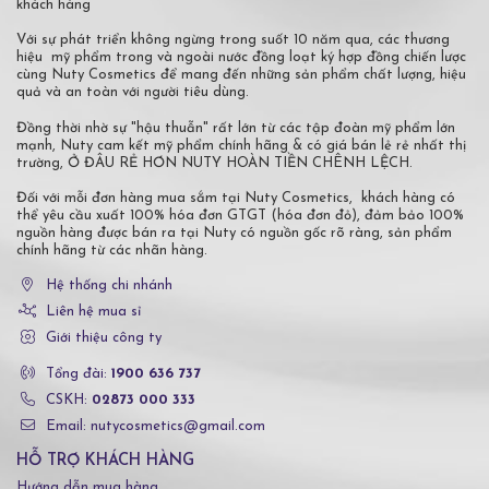
khách hàng
Với sự phát triển không ngừng trong suốt 10 năm qua, các thương
hiệu mỹ phẩm trong và ngoài nước đồng loạt ký hợp đồng chiến lược
cùng Nuty Cosmetics để mang đến những sản phẩm chất lượng, hiệu
quả và an toàn với người tiêu dùng.
Đồng thời nhờ sự "hậu thuẫn" rất lớn từ các tập đoàn mỹ phẩm lớn
mạnh, Nuty cam kết mỹ phẩm chính hãng & có giá bán lẻ rẻ nhất thị
trường, Ở ĐÂU RẺ HƠN NUTY HOÀN TIỀN CHÊNH LỆCH.
Đối với mỗi đơn hàng mua sắm tại Nuty Cosmetics, khách hàng có
thể yêu cầu xuất 100% hóa đơn GTGT (hóa đơn đỏ), đảm bảo 100%
nguồn hàng được bán ra tại Nuty có nguồn gốc rõ ràng, sản phẩm
chính hãng từ các nhãn hàng.
Hệ thống chi nhánh
Liên hệ mua sỉ
Giới thiệu công ty
Tổng đài:
1900 636 737
CSKH:
02873 000 333
Email: nutycosmetics@gmail.com
HỖ TRỢ KHÁCH HÀNG
Hướng dẫn mua hàng