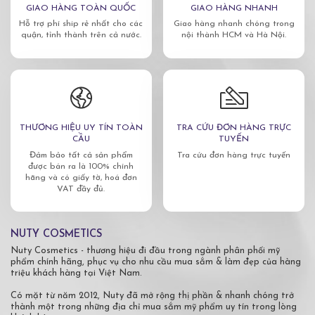
GIAO HÀNG TOÀN QUỐC
GIAO HÀNG NHANH
Hỗ trợ phí ship rẻ nhất cho các
Giao hàng nhanh chóng trong
quận, tỉnh thành trên cả nước.
nội thành HCM và Hà Nội.
THƯƠNG HIỆU UY TÍN TOÀN
TRA CỨU ĐƠN HÀNG TRỰC
CẦU
TUYẾN
Đảm bảo tất cả sản phẩm
Tra cứu đơn hàng trực tuyến
được bán ra là 100% chính
hãng và có giấy tờ, hoá đơn
VAT đầy đủ.
NUTY COSMETICS
Nuty Cosmetics - thương hiệu đi đầu trong ngành phân phối mỹ
phẩm chính hãng, phục vụ cho nhu cầu mua sắm & làm đẹp của hàng
triệu khách hàng tại Việt Nam.
Có mặt từ năm 2012, Nuty đã mở rộng thị phần & nhanh chóng trở
thành một trong những địa chỉ mua sắm mỹ phẩm uy tín trong lòng