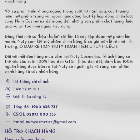
khách hàng
Với sự phát triển không ngừng trong suốt 10 năm qua, các thương
hiệu mỹ phẩm trong và ngoài nước đồng loạt ký hợp đồng chiến lược
cùng Nuty Cosmetics để mang đến những sản phẩm chất lượng, hiệu
quả và an toàn với người tiêu dùng.
Đồng thời nhờ sự "hậu thuẫn" rất lớn từ các tập đoàn mỹ phẩm lớn
mạnh, Nuty cam kết mỹ phẩm chính hãng & có giá bán lẻ rẻ nhất thị
trường, Ở ĐÂU RẺ HƠN NUTY HOÀN TIỀN CHÊNH LỆCH.
Đối với mỗi đơn hàng mua sắm tại Nuty Cosmetics, khách hàng có
thể yêu cầu xuất 100% hóa đơn GTGT (hóa đơn đỏ), đảm bảo 100%
nguồn hàng được bán ra tại Nuty có nguồn gốc rõ ràng, sản phẩm
chính hãng từ các nhãn hàng.
Hệ thống chi nhánh
Liên hệ mua sỉ
Giới thiệu công ty
Tổng đài:
1900 636 737
CSKH:
02873 000 333
Email: nutycosmetics@gmail.com
HỖ TRỢ KHÁCH HÀNG
Hướng dẫn mua hàng