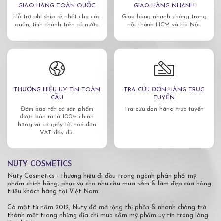
GIAO HÀNG TOÀN QUỐC
GIAO HÀNG NHANH
Hỗ trợ phí ship rẻ nhất cho các
Giao hàng nhanh chóng trong
quận, tỉnh thành trên cả nước.
nội thành HCM và Hà Nội.
THƯƠNG HIỆU UY TÍN TOÀN
TRA CỨU ĐƠN HÀNG TRỰC
CẦU
TUYẾN
Đảm bảo tất cả sản phẩm
Tra cứu đơn hàng trực tuyến
được bán ra là 100% chính
hãng và có giấy tờ, hoá đơn
VAT đầy đủ.
NUTY COSMETICS
Nuty Cosmetics - thương hiệu đi đầu trong ngành phân phối mỹ
phẩm chính hãng, phục vụ cho nhu cầu mua sắm & làm đẹp của hàng
triệu khách hàng tại Việt Nam.
Có mặt từ năm 2012, Nuty đã mở rộng thị phần & nhanh chóng trở
thành một trong những địa chỉ mua sắm mỹ phẩm uy tín trong lòng