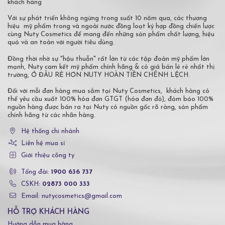
khách hàng
Với sự phát triển không ngừng trong suốt 10 năm qua, các thương
hiệu mỹ phẩm trong và ngoài nước đồng loạt ký hợp đồng chiến lược
cùng Nuty Cosmetics để mang đến những sản phẩm chất lượng, hiệu
quả và an toàn với người tiêu dùng.
Đồng thời nhờ sự "hậu thuẫn" rất lớn từ các tập đoàn mỹ phẩm lớn
mạnh, Nuty cam kết mỹ phẩm chính hãng & có giá bán lẻ rẻ nhất thị
trường, Ở ĐÂU RẺ HƠN NUTY HOÀN TIỀN CHÊNH LỆCH.
Đối với mỗi đơn hàng mua sắm tại Nuty Cosmetics, khách hàng có
thể yêu cầu xuất 100% hóa đơn GTGT (hóa đơn đỏ), đảm bảo 100%
nguồn hàng được bán ra tại Nuty có nguồn gốc rõ ràng, sản phẩm
chính hãng từ các nhãn hàng.
Hệ thống chi nhánh
Liên hệ mua sỉ
Giới thiệu công ty
Tổng đài:
1900 636 737
CSKH:
02873 000 333
Email: nutycosmetics@gmail.com
HỖ TRỢ KHÁCH HÀNG
Hướng dẫn mua hàng