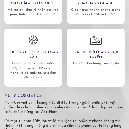
GIAO HÀNG TOÀN QUỐC
GIAO HÀNG NHANH
Hỗ trợ phí ship rẻ nhất cho các
Giao hàng nhanh chóng trong
quận, tỉnh thành trên cả nước.
nội thành HCM và Hà Nội.
THƯƠNG HIỆU UY TÍN TOÀN
TRA CỨU ĐƠN HÀNG TRỰC
CẦU
TUYẾN
Đảm bảo tất cả sản phẩm
Tra cứu đơn hàng trực tuyến
được bán ra là 100% chính
hãng và có giấy tờ, hoá đơn
VAT đầy đủ.
NUTY COSMETICS
Nuty Cosmetics - thương hiệu đi đầu trong ngành phân phối mỹ
phẩm chính hãng, phục vụ cho nhu cầu mua sắm & làm đẹp của hàng
triệu khách hàng tại Việt Nam.
Có mặt từ năm 2012, Nuty đã mở rộng thị phần & nhanh chóng trở
thành một trong những địa chỉ mua sắm mỹ phẩm uy tín trong lòng