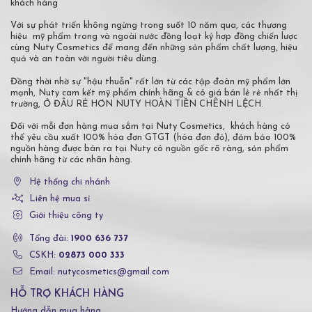
khách hàng
Với sự phát triển không ngừng trong suốt 10 năm qua, các thương
hiệu mỹ phẩm trong và ngoài nước đồng loạt ký hợp đồng chiến lược
cùng Nuty Cosmetics để mang đến những sản phẩm chất lượng, hiệu
quả và an toàn với người tiêu dùng.
Đồng thời nhờ sự "hậu thuẫn" rất lớn từ các tập đoàn mỹ phẩm lớn
mạnh, Nuty cam kết mỹ phẩm chính hãng & có giá bán lẻ rẻ nhất thị
trường, Ở ĐÂU RẺ HƠN NUTY HOÀN TIỀN CHÊNH LỆCH.
Đối với mỗi đơn hàng mua sắm tại Nuty Cosmetics, khách hàng có
thể yêu cầu xuất 100% hóa đơn GTGT (hóa đơn đỏ), đảm bảo 100%
nguồn hàng được bán ra tại Nuty có nguồn gốc rõ ràng, sản phẩm
chính hãng từ các nhãn hàng.
Hệ thống chi nhánh
Liên hệ mua sỉ
Giới thiệu công ty
Tổng đài:
1900 636 737
CSKH:
02873 000 333
Email: nutycosmetics@gmail.com
HỖ TRỢ KHÁCH HÀNG
Hướng dẫn mua hàng