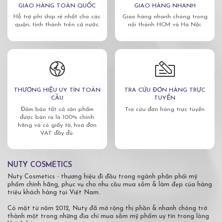
GIAO HÀNG TOÀN QUỐC
GIAO HÀNG NHANH
Hỗ trợ phí ship rẻ nhất cho các
Giao hàng nhanh chóng trong
quận, tỉnh thành trên cả nước.
nội thành HCM và Hà Nội.
THƯƠNG HIỆU UY TÍN TOÀN
TRA CỨU ĐƠN HÀNG TRỰC
CẦU
TUYẾN
Đảm bảo tất cả sản phẩm
Tra cứu đơn hàng trực tuyến
được bán ra là 100% chính
hãng và có giấy tờ, hoá đơn
VAT đầy đủ.
NUTY COSMETICS
Nuty Cosmetics - thương hiệu đi đầu trong ngành phân phối mỹ
phẩm chính hãng, phục vụ cho nhu cầu mua sắm & làm đẹp của hàng
triệu khách hàng tại Việt Nam.
Có mặt từ năm 2012, Nuty đã mở rộng thị phần & nhanh chóng trở
thành một trong những địa chỉ mua sắm mỹ phẩm uy tín trong lòng