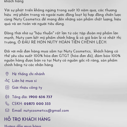
khách hàng
Với sự phát triển không ngừng trong suốt 10 năm qua, các thương
hiệu mỹ phẩm trong và ngoài nước đồng loạt ký hợp đồng chiến lược
cùng Nuty Cosmetics để mang đến những sản phẩm chất lượng, hiệu
quả và an toàn với người tiêu dùng.
Đồng thời nhờ sự "hậu thuẫn" rất lớn từ các tập đoàn mỹ phẩm lớn
mạnh, Nuty cam kết mỹ phẩm chính hãng & có giá bán lẻ rẻ nhất thị
trường, Ở ĐÂU RẺ HƠN NUTY HOÀN TIỀN CHÊNH LỆCH.
Đối với mỗi đơn hàng mua sắm tại Nuty Cosmetics, khách hàng có
thể yêu cầu xuất 100% hóa đơn GTGT (hóa đơn đỏ), đảm bảo 100%
nguồn hàng được bán ra tại Nuty có nguồn gốc rõ ràng, sản phẩm
chính hãng từ các nhãn hàng.
Hệ thống chi nhánh
Liên hệ mua sỉ
Giới thiệu công ty
Tổng đài:
1900 636 737
CSKH:
02873 000 333
Email: nutycosmetics@gmail.com
HỖ TRỢ KHÁCH HÀNG
Hướng dẫn mua hàng