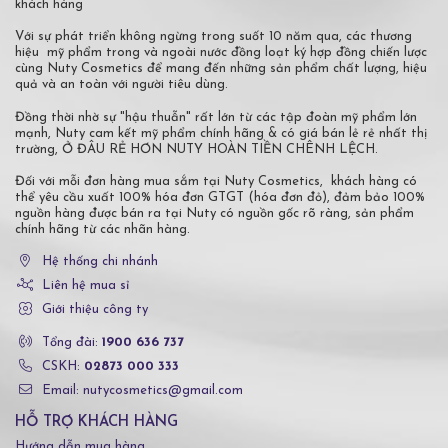
khách hàng
Với sự phát triển không ngừng trong suốt 10 năm qua, các thương
hiệu mỹ phẩm trong và ngoài nước đồng loạt ký hợp đồng chiến lược
cùng Nuty Cosmetics để mang đến những sản phẩm chất lượng, hiệu
quả và an toàn với người tiêu dùng.
Đồng thời nhờ sự "hậu thuẫn" rất lớn từ các tập đoàn mỹ phẩm lớn
mạnh, Nuty cam kết mỹ phẩm chính hãng & có giá bán lẻ rẻ nhất thị
trường, Ở ĐÂU RẺ HƠN NUTY HOÀN TIỀN CHÊNH LỆCH.
Đối với mỗi đơn hàng mua sắm tại Nuty Cosmetics, khách hàng có
thể yêu cầu xuất 100% hóa đơn GTGT (hóa đơn đỏ), đảm bảo 100%
nguồn hàng được bán ra tại Nuty có nguồn gốc rõ ràng, sản phẩm
chính hãng từ các nhãn hàng.
Hệ thống chi nhánh
Liên hệ mua sỉ
Giới thiệu công ty
Tổng đài:
1900 636 737
CSKH:
02873 000 333
Email: nutycosmetics@gmail.com
HỖ TRỢ KHÁCH HÀNG
Hướng dẫn mua hàng