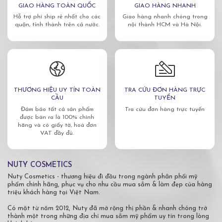
GIAO HÀNG TOÀN QUỐC
GIAO HÀNG NHANH
Hỗ trợ phí ship rẻ nhất cho các
Giao hàng nhanh chóng trong
quận, tỉnh thành trên cả nước.
nội thành HCM và Hà Nội.
THƯƠNG HIỆU UY TÍN TOÀN
TRA CỨU ĐƠN HÀNG TRỰC
CẦU
TUYẾN
Đảm bảo tất cả sản phẩm
Tra cứu đơn hàng trực tuyến
được bán ra là 100% chính
hãng và có giấy tờ, hoá đơn
VAT đầy đủ.
NUTY COSMETICS
Nuty Cosmetics - thương hiệu đi đầu trong ngành phân phối mỹ
phẩm chính hãng, phục vụ cho nhu cầu mua sắm & làm đẹp của hàng
triệu khách hàng tại Việt Nam.
Có mặt từ năm 2012, Nuty đã mở rộng thị phần & nhanh chóng trở
thành một trong những địa chỉ mua sắm mỹ phẩm uy tín trong lòng