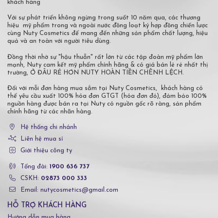
khách hàng
Với sự phát triển không ngừng trong suốt 10 năm qua, các thương
hiệu mỹ phẩm trong và ngoài nước đồng loạt ký hợp đồng chiến lược
cùng Nuty Cosmetics để mang đến những sản phẩm chất lượng, hiệu
quả và an toàn với người tiêu dùng.
Đồng thời nhờ sự "hậu thuẫn" rất lớn từ các tập đoàn mỹ phẩm lớn
mạnh, Nuty cam kết mỹ phẩm chính hãng & có giá bán lẻ rẻ nhất thị
trường, Ở ĐÂU RẺ HƠN NUTY HOÀN TIỀN CHÊNH LỆCH.
Đối với mỗi đơn hàng mua sắm tại Nuty Cosmetics, khách hàng có
thể yêu cầu xuất 100% hóa đơn GTGT (hóa đơn đỏ), đảm bảo 100%
nguồn hàng được bán ra tại Nuty có nguồn gốc rõ ràng, sản phẩm
chính hãng từ các nhãn hàng.
Hệ thống chi nhánh
Liên hệ mua sỉ
Giới thiệu công ty
Tổng đài:
1900 636 737
CSKH:
02873 000 333
Email: nutycosmetics@gmail.com
HỖ TRỢ KHÁCH HÀNG
Hướng dẫn mua hàng