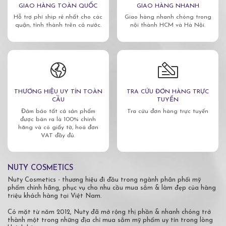
GIAO HÀNG TOÀN QUỐC
GIAO HÀNG NHANH
Hỗ trợ phí ship rẻ nhất cho các
Giao hàng nhanh chóng trong
quận, tỉnh thành trên cả nước.
nội thành HCM và Hà Nội.
THƯƠNG HIỆU UY TÍN TOÀN
TRA CỨU ĐƠN HÀNG TRỰC
CẦU
TUYẾN
Đảm bảo tất cả sản phẩm
Tra cứu đơn hàng trực tuyến
được bán ra là 100% chính
hãng và có giấy tờ, hoá đơn
VAT đầy đủ.
NUTY COSMETICS
Nuty Cosmetics - thương hiệu đi đầu trong ngành phân phối mỹ
phẩm chính hãng, phục vụ cho nhu cầu mua sắm & làm đẹp của hàng
triệu khách hàng tại Việt Nam.
Có mặt từ năm 2012, Nuty đã mở rộng thị phần & nhanh chóng trở
thành một trong những địa chỉ mua sắm mỹ phẩm uy tín trong lòng