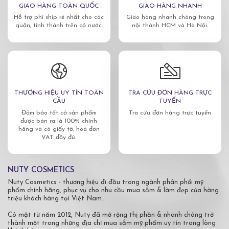
GIAO HÀNG TOÀN QUỐC
GIAO HÀNG NHANH
Hỗ trợ phí ship rẻ nhất cho các
Giao hàng nhanh chóng trong
quận, tỉnh thành trên cả nước.
nội thành HCM và Hà Nội.
THƯƠNG HIỆU UY TÍN TOÀN
TRA CỨU ĐƠN HÀNG TRỰC
CẦU
TUYẾN
Đảm bảo tất cả sản phẩm
Tra cứu đơn hàng trực tuyến
được bán ra là 100% chính
hãng và có giấy tờ, hoá đơn
VAT đầy đủ.
NUTY COSMETICS
Nuty Cosmetics - thương hiệu đi đầu trong ngành phân phối mỹ
phẩm chính hãng, phục vụ cho nhu cầu mua sắm & làm đẹp của hàng
triệu khách hàng tại Việt Nam.
Có mặt từ năm 2012, Nuty đã mở rộng thị phần & nhanh chóng trở
thành một trong những địa chỉ mua sắm mỹ phẩm uy tín trong lòng