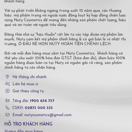
khách hàng
Với sự phát triển không ngừng trong suốt 10 năm qua, các thương
hiệu mỹ phẩm trong và ngoài nước đồng loạt ký hợp đồng chiến lược
cùng Nuty Cosmetics để mang đến những sản phẩm chất lượng, hiệu
quả và an toàn với người tiêu dùng.
Đồng thời nhờ sự "hậu thuẫn" rất lớn từ các tập đoàn mỹ phẩm lớn
mạnh, Nuty cam kết mỹ phẩm chính hãng & có giá bán lẻ rẻ nhất thị
trường, Ở ĐÂU RẺ HƠN NUTY HOÀN TIỀN CHÊNH LỆCH.
Đối với mỗi đơn hàng mua sắm tại Nuty Cosmetics, khách hàng có
thể yêu cầu xuất 100% hóa đơn GTGT (hóa đơn đỏ), đảm bảo 100%
nguồn hàng được bán ra tại Nuty có nguồn gốc rõ ràng, sản phẩm
chính hãng từ các nhãn hàng.
Hệ thống chi nhánh
Liên hệ mua sỉ
Giới thiệu công ty
Tổng đài:
1900 636 737
CSKH:
02873 000 333
Email: nutycosmetics@gmail.com
HỖ TRỢ KHÁCH HÀNG
Hướng dẫn mua hàng