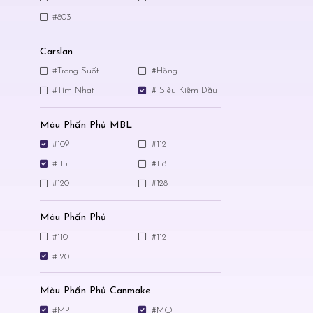
#803
Carslan
#Trong Suốt
#Hồng
#Tím Nhạt
# Siêu Kiềm Dầu
Màu Phấn Phủ MBL
#109
#112
#115
#118
#120
#128
Màu Phấn Phủ
#110
#112
#120
Màu Phấn Phủ Canmake
#MP
#MO