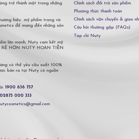
Chính sách đổi trả sản phẩm
óng trở thành một trong những
Phương thức thanh toán
Chính sách vận chuyển & giao n
 thương hiệu mỹ phẩm trong và
osmetics để mang đến những sản
Câu hỏi thường gặp (FAQs)
Tạp chí Nuty
phẩm lớn mạnh, Nuty cam kết mỹ
 Ở ĐÂU RẺ HƠN NUTY HOÀN TIỀN
hàng có thể yêu cầu xuất 100%
c bán ra tại Nuty có nguồn
ài:
1900 636 737
02873 000 333
nutycosmetics@gmail.com