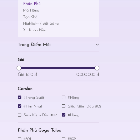
Phấn Phủ
Má Hồng
Tạo Khối
Highlight / Bắt Sáng
Xịt Khóa Nền
Trang Điểm Môi
Giá
Giá từ
0 đ
10.000.000 đ
Carslan
#Trong Suốt
#Hồng
#Tím Nhạt
Siêu Kiềm Dầu #02
Siêu Kiềm Dầu #02
#Hồng
Phấn Phủ Gogo Tales
#801
#802