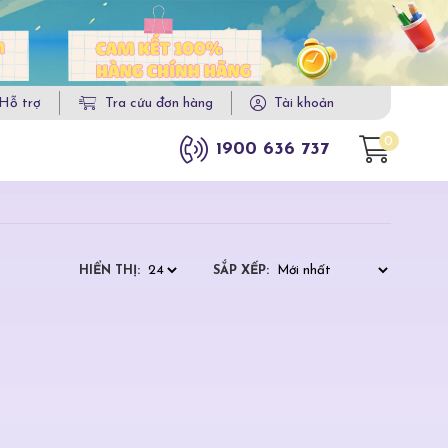
Hỗ trợ
Tra cứu đơn hàng
Tài khoản
0
1900 636 737
HIỂN THỊ:
SẮP XẾP: