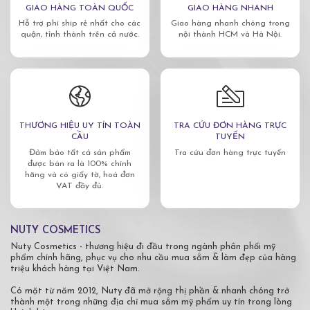
GIAO HÀNG TOÀN QUỐC
GIAO HÀNG NHANH
Hỗ trợ phí ship rẻ nhất cho các
Giao hàng nhanh chóng trong
quận, tỉnh thành trên cả nước.
nội thành HCM và Hà Nội.
THƯƠNG HIỆU UY TÍN TOÀN
TRA CỨU ĐƠN HÀNG TRỰC
CẦU
TUYẾN
Đảm bảo tất cả sản phẩm
Tra cứu đơn hàng trực tuyến
được bán ra là 100% chính
hãng và có giấy tờ, hoá đơn
VAT đầy đủ.
NUTY COSMETICS
Nuty Cosmetics - thương hiệu đi đầu trong ngành phân phối mỹ
phẩm chính hãng, phục vụ cho nhu cầu mua sắm & làm đẹp của hàng
triệu khách hàng tại Việt Nam.
Có mặt từ năm 2012, Nuty đã mở rộng thị phần & nhanh chóng trở
thành một trong những địa chỉ mua sắm mỹ phẩm uy tín trong lòng