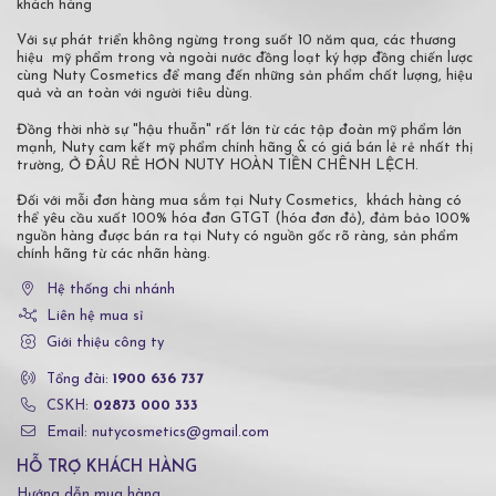
khách hàng
Với sự phát triển không ngừng trong suốt 10 năm qua, các thương
hiệu mỹ phẩm trong và ngoài nước đồng loạt ký hợp đồng chiến lược
cùng Nuty Cosmetics để mang đến những sản phẩm chất lượng, hiệu
quả và an toàn với người tiêu dùng.
Đồng thời nhờ sự "hậu thuẫn" rất lớn từ các tập đoàn mỹ phẩm lớn
mạnh, Nuty cam kết mỹ phẩm chính hãng & có giá bán lẻ rẻ nhất thị
trường, Ở ĐÂU RẺ HƠN NUTY HOÀN TIỀN CHÊNH LỆCH.
Đối với mỗi đơn hàng mua sắm tại Nuty Cosmetics, khách hàng có
thể yêu cầu xuất 100% hóa đơn GTGT (hóa đơn đỏ), đảm bảo 100%
nguồn hàng được bán ra tại Nuty có nguồn gốc rõ ràng, sản phẩm
chính hãng từ các nhãn hàng.
Hệ thống chi nhánh
Liên hệ mua sỉ
Giới thiệu công ty
Tổng đài:
1900 636 737
CSKH:
02873 000 333
Email: nutycosmetics@gmail.com
HỖ TRỢ KHÁCH HÀNG
Hướng dẫn mua hàng