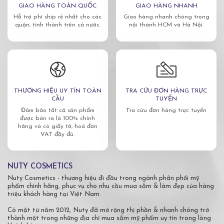
GIAO HÀNG TOÀN QUỐC
GIAO HÀNG NHANH
Hỗ trợ phí ship rẻ nhất cho các
Giao hàng nhanh chóng trong
quận, tỉnh thành trên cả nước.
nội thành HCM và Hà Nội.
THƯƠNG HIỆU UY TÍN TOÀN
TRA CỨU ĐƠN HÀNG TRỰC
CẦU
TUYẾN
Đảm bảo tất cả sản phẩm
Tra cứu đơn hàng trực tuyến
được bán ra là 100% chính
hãng và có giấy tờ, hoá đơn
VAT đầy đủ.
NUTY COSMETICS
Nuty Cosmetics - thương hiệu đi đầu trong ngành phân phối mỹ
phẩm chính hãng, phục vụ cho nhu cầu mua sắm & làm đẹp của hàng
triệu khách hàng tại Việt Nam.
Có mặt từ năm 2012, Nuty đã mở rộng thị phần & nhanh chóng trở
thành một trong những địa chỉ mua sắm mỹ phẩm uy tín trong lòng