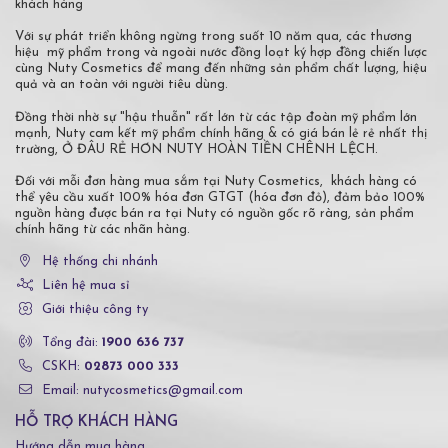
khách hàng
Với sự phát triển không ngừng trong suốt 10 năm qua, các thương
hiệu mỹ phẩm trong và ngoài nước đồng loạt ký hợp đồng chiến lược
cùng Nuty Cosmetics để mang đến những sản phẩm chất lượng, hiệu
quả và an toàn với người tiêu dùng.
Đồng thời nhờ sự "hậu thuẫn" rất lớn từ các tập đoàn mỹ phẩm lớn
mạnh, Nuty cam kết mỹ phẩm chính hãng & có giá bán lẻ rẻ nhất thị
trường, Ở ĐÂU RẺ HƠN NUTY HOÀN TIỀN CHÊNH LỆCH.
Đối với mỗi đơn hàng mua sắm tại Nuty Cosmetics, khách hàng có
thể yêu cầu xuất 100% hóa đơn GTGT (hóa đơn đỏ), đảm bảo 100%
nguồn hàng được bán ra tại Nuty có nguồn gốc rõ ràng, sản phẩm
chính hãng từ các nhãn hàng.
Hệ thống chi nhánh
Liên hệ mua sỉ
Giới thiệu công ty
Tổng đài:
1900 636 737
CSKH:
02873 000 333
Email: nutycosmetics@gmail.com
HỖ TRỢ KHÁCH HÀNG
Hướng dẫn mua hàng