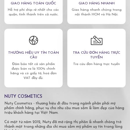
GIAO HÀNG TOÀN QUỐC
GIAO HÀNG NHANH
Hỗ trợ phí ship rẻ nhất cho các
Giao hàng nhanh chóng trong
quận, tỉnh thành trên cả nước.
nội thành HCM và Hà Nội.
THƯƠNG HIỆU UY TÍN TOÀN
TRA CỨU ĐƠN HÀNG TRỰC
CẦU
TUYẾN
Đảm bảo tất cả sản phẩm
Tra cứu đơn hàng trực tuyến
được bán ra là 100% chính
hãng và có giấy tờ, hoá đơn
VAT đầy đủ.
NUTY COSMETICS
Nuty Cosmetics - thương hiệu đi đầu trong ngành phân phối mỹ
phẩm chính hãng, phục vụ cho nhu cầu mua sắm & làm đẹp của hàng
triệu khách hàng tại Việt Nam.
Có mặt từ năm 2012, Nuty đã mở rộng thị phần & nhanh chóng trở
thành một trong những địa chỉ mua sắm mỹ phẩm uy tín trong lòng