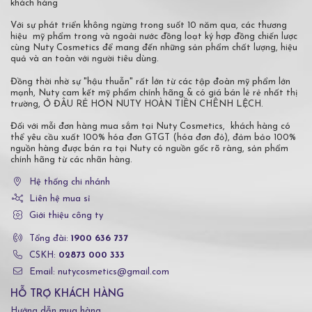
khách hàng
Với sự phát triển không ngừng trong suốt 10 năm qua, các thương
hiệu mỹ phẩm trong và ngoài nước đồng loạt ký hợp đồng chiến lược
cùng Nuty Cosmetics để mang đến những sản phẩm chất lượng, hiệu
quả và an toàn với người tiêu dùng.
Đồng thời nhờ sự "hậu thuẫn" rất lớn từ các tập đoàn mỹ phẩm lớn
mạnh, Nuty cam kết mỹ phẩm chính hãng & có giá bán lẻ rẻ nhất thị
trường, Ở ĐÂU RẺ HƠN NUTY HOÀN TIỀN CHÊNH LỆCH.
Đối với mỗi đơn hàng mua sắm tại Nuty Cosmetics, khách hàng có
thể yêu cầu xuất 100% hóa đơn GTGT (hóa đơn đỏ), đảm bảo 100%
nguồn hàng được bán ra tại Nuty có nguồn gốc rõ ràng, sản phẩm
chính hãng từ các nhãn hàng.
Hệ thống chi nhánh
Liên hệ mua sỉ
Giới thiệu công ty
Tổng đài:
1900 636 737
CSKH:
02873 000 333
Email: nutycosmetics@gmail.com
HỖ TRỢ KHÁCH HÀNG
Hướng dẫn mua hàng