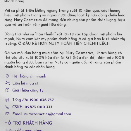
khách hàng
Với sự phát triển không ngừng trong suốt 10 năm qua, các thương
hiệu mỹ phẩm trong và ngoài nước đồng loạt ký hợp đồng chiến lược
cùng Nuty Cosmetics để mang đến những sản phẩm chất lượng, hiệu
quả và an toàn với người tiêu dùng.
Đồng thời nhờ sự "hậu thuẫn" rất lớn từ các tập đoàn mỹ phẩm lớn
mạnh, Nuty cam kết mỹ phẩm chính hãng & có giá bán lẻ rẻ nhất thị
trường, Ở ĐÂU RẺ HƠN NUTY HOÀN TIỀN CHÊNH LỆCH.
Đối với mỗi đơn hàng mua sắm tại Nuty Cosmetics, khách hàng có
thể yêu cầu xuất 100% hóa đơn GTGT (hóa đơn đỏ), đảm bảo 100%
nguồn hàng được bán ra tại Nuty có nguồn gốc rõ ràng, sản phẩm
chính hãng từ các nhãn hàng.
Hệ thống chi nhánh
Liên hệ mua sỉ
Giới thiệu công ty
Tổng đài:
1900 636 737
CSKH:
02873 000 333
Email: nutycosmetics@gmail.com
HỖ TRỢ KHÁCH HÀNG
Hướng dẫn mua hàng