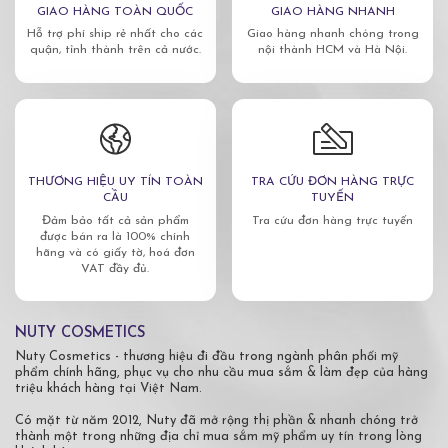
GIAO HÀNG TOÀN QUỐC
GIAO HÀNG NHANH
Hỗ trợ phí ship rẻ nhất cho các
Giao hàng nhanh chóng trong
quận, tỉnh thành trên cả nước.
nội thành HCM và Hà Nội.
THƯƠNG HIỆU UY TÍN TOÀN
TRA CỨU ĐƠN HÀNG TRỰC
CẦU
TUYẾN
Đảm bảo tất cả sản phẩm
Tra cứu đơn hàng trực tuyến
được bán ra là 100% chính
hãng và có giấy tờ, hoá đơn
VAT đầy đủ.
NUTY COSMETICS
Nuty Cosmetics - thương hiệu đi đầu trong ngành phân phối mỹ
phẩm chính hãng, phục vụ cho nhu cầu mua sắm & làm đẹp của hàng
triệu khách hàng tại Việt Nam.
Có mặt từ năm 2012, Nuty đã mở rộng thị phần & nhanh chóng trở
thành một trong những địa chỉ mua sắm mỹ phẩm uy tín trong lòng