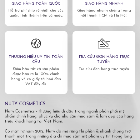
GIAO HÀNG TOÀN QUỐC
GIAO HÀNG NHANH
Hỗ trợ phí ship rẻ nhất cho các
Giao hàng nhanh chóng trong
quận, tỉnh thành trên cả nước.
nội thành HCM và Hà Nội.
THƯƠNG HIỆU UY TÍN TOÀN
TRA CỨU ĐƠN HÀNG TRỰC
CẦU
TUYẾN
Đảm bảo tất cả sản phẩm
Tra cứu đơn hàng trực tuyến
được bán ra là 100% chính
hãng và có giấy tờ, hoá đơn
VAT đầy đủ.
NUTY COSMETICS
Nuty Cosmetics - thương hiệu đi đầu trong ngành phân phối mỹ
phẩm chính hãng, phục vụ cho nhu cầu mua sắm & làm đẹp của hàng
triệu khách hàng tại Việt Nam.
Có mặt từ năm 2012, Nuty đã mở rộng thị phần & nhanh chóng trở
thành một trong những địa chỉ mua sắm mỹ phẩm uy tín trong lòng