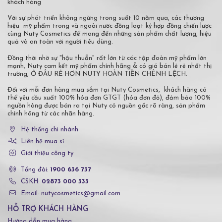
khách hàng
Với sự phát triển không ngừng trong suốt 10 năm qua, các thương
hiệu mỹ phẩm trong và ngoài nước đồng loạt ký hợp đồng chiến lược
cùng Nuty Cosmetics để mang đến những sản phẩm chất lượng, hiệu
quả và an toàn với người tiêu dùng.
Đồng thời nhờ sự "hậu thuẫn" rất lớn từ các tập đoàn mỹ phẩm lớn
mạnh, Nuty cam kết mỹ phẩm chính hãng & có giá bán lẻ rẻ nhất thị
trường, Ở ĐÂU RẺ HƠN NUTY HOÀN TIỀN CHÊNH LỆCH.
Đối với mỗi đơn hàng mua sắm tại Nuty Cosmetics, khách hàng có
thể yêu cầu xuất 100% hóa đơn GTGT (hóa đơn đỏ), đảm bảo 100%
nguồn hàng được bán ra tại Nuty có nguồn gốc rõ ràng, sản phẩm
chính hãng từ các nhãn hàng.
Hệ thống chi nhánh
Liên hệ mua sỉ
Giới thiệu công ty
Tổng đài:
1900 636 737
CSKH:
02873 000 333
Email: nutycosmetics@gmail.com
HỖ TRỢ KHÁCH HÀNG
Hướng dẫn mua hàng