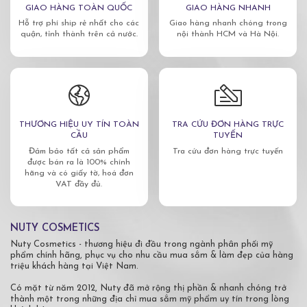
GIAO HÀNG TOÀN QUỐC
GIAO HÀNG NHANH
Hỗ trợ phí ship rẻ nhất cho các
Giao hàng nhanh chóng trong
quận, tỉnh thành trên cả nước.
nội thành HCM và Hà Nội.
THƯƠNG HIỆU UY TÍN TOÀN
TRA CỨU ĐƠN HÀNG TRỰC
CẦU
TUYẾN
Đảm bảo tất cả sản phẩm
Tra cứu đơn hàng trực tuyến
được bán ra là 100% chính
hãng và có giấy tờ, hoá đơn
VAT đầy đủ.
NUTY COSMETICS
Nuty Cosmetics - thương hiệu đi đầu trong ngành phân phối mỹ
phẩm chính hãng, phục vụ cho nhu cầu mua sắm & làm đẹp của hàng
triệu khách hàng tại Việt Nam.
Có mặt từ năm 2012, Nuty đã mở rộng thị phần & nhanh chóng trở
thành một trong những địa chỉ mua sắm mỹ phẩm uy tín trong lòng