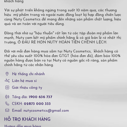
khách hàng
Với sự phát triển không ngừng trong suốt 10 năm qua, các thương
hiệu mỹ phẩm trong và ngoài nước đồng loạt ký hợp đồng chiến lược
cùng Nuty Cosmetics để mang đến những sản phẩm chất lượng, hiệu
quả và an toàn với người tiêu dùng.
Đồng thời nhờ sự "hậu thuẫn" rất lớn từ các tập đoàn mỹ phẩm lớn
mạnh, Nuty cam kết mỹ phẩm chính hãng & có giá bán lẻ rẻ nhất thị
trường, Ở ĐÂU RẺ HƠN NUTY HOÀN TIỀN CHÊNH LỆCH.
Đối với mỗi đơn hàng mua sắm tại Nuty Cosmetics, khách hàng có
thể yêu cầu xuất 100% hóa đơn GTGT (hóa đơn đỏ), đảm bảo 100%
nguồn hàng được bán ra tại Nuty có nguồn gốc rõ ràng, sản phẩm
chính hãng từ các nhãn hàng.
Hệ thống chi nhánh
Liên hệ mua sỉ
Giới thiệu công ty
Tổng đài:
1900 636 737
CSKH:
02873 000 333
Email: nutycosmetics@gmail.com
HỖ TRỢ KHÁCH HÀNG
Hướng dẫn mua hàng