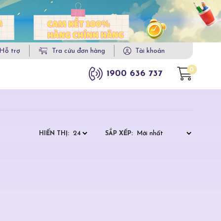
Hỗ trợ
Tra cứu đơn hàng
Tài khoản
0
1900 636 737
HIỂN THỊ:
SẮP XẾP: