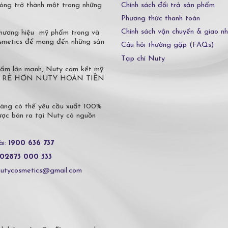
Chính sách đổi trả sản phẩm
óng trở thành một trong những
Phương thức thanh toán
Chính sách vận chuyển & giao n
 thương hiệu mỹ phẩm trong và
osmetics để mang đến những sản
Câu hỏi thường gặp (FAQs)
Tạp chí Nuty
phẩm lớn mạnh, Nuty cam kết mỹ
 Ở ĐÂU RẺ HƠN NUTY HOÀN TIỀN
hàng có thể yêu cầu xuất 100%
c bán ra tại Nuty có nguồn
ài:
1900 636 737
02873 000 333
nutycosmetics@gmail.com