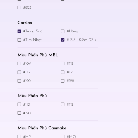
#803
Carslan
#Trong Suốt
#Hồng
#Tím Nhạt
# Siêu Kiềm Dầu
Màu Phấn Phủ MBL
#109
#112
#115
#118
#120
#128
Màu Phấn Phủ
#110
#112
#120
Màu Phấn Phủ Canmake
#MP
#MO