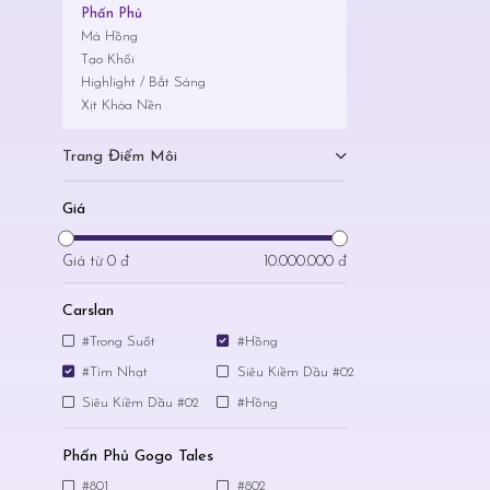
Phấn Phủ
Má Hồng
Tạo Khối
Highlight / Bắt Sáng
Xịt Khóa Nền
Trang Điểm Môi
Giá
Giá từ
0 đ
10.000.000 đ
Carslan
#Trong Suốt
#Hồng
#Tím Nhạt
Siêu Kiềm Dầu #02
Siêu Kiềm Dầu #02
#Hồng
Phấn Phủ Gogo Tales
#801
#802