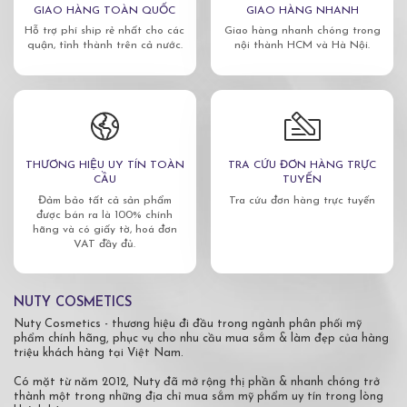
GIAO HÀNG TOÀN QUỐC
GIAO HÀNG NHANH
Hỗ trợ phí ship rẻ nhất cho các
Giao hàng nhanh chóng trong
quận, tỉnh thành trên cả nước.
nội thành HCM và Hà Nội.
THƯƠNG HIỆU UY TÍN TOÀN
TRA CỨU ĐƠN HÀNG TRỰC
CẦU
TUYẾN
Đảm bảo tất cả sản phẩm
Tra cứu đơn hàng trực tuyến
được bán ra là 100% chính
hãng và có giấy tờ, hoá đơn
VAT đầy đủ.
NUTY COSMETICS
Nuty Cosmetics - thương hiệu đi đầu trong ngành phân phối mỹ
phẩm chính hãng, phục vụ cho nhu cầu mua sắm & làm đẹp của hàng
triệu khách hàng tại Việt Nam.
Có mặt từ năm 2012, Nuty đã mở rộng thị phần & nhanh chóng trở
thành một trong những địa chỉ mua sắm mỹ phẩm uy tín trong lòng