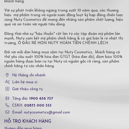
khách hàng
Với sự phát triển không ngừng trong suốt 10 năm qua, các thương
hiệu mỹ phẩm trong và ngoài nước đồng loạt ký hợp đồng chiến lược
cùng Nuty Cosmetics để mang đến những sản phẩm chất lượng, hiệu
quả và an toàn với người tiêu dùng.
Đồng thời nhờ sự "hậu thuẫn" rất lớn từ các tập đoàn mỹ phẩm lớn
mạnh, Nuty cam kết mỹ phẩm chính hãng & có giá bán lẻ rẻ nhất thị
trường, Ở ĐÂU RẺ HƠN NUTY HOÀN TIỀN CHÊNH LỆCH.
Đối với mỗi đơn hàng mua sắm tại Nuty Cosmetics, khách hàng có
thể yêu cầu xuất 100% hóa đơn GTGT (hóa đơn đỏ), đảm bảo 100%
nguồn hàng được bán ra tại Nuty có nguồn gốc rõ ràng, sản phẩm
chính hãng từ các nhãn hàng.
Hệ thống chi nhánh
Liên hệ mua sỉ
Giới thiệu công ty
Tổng đài:
1900 636 737
CSKH:
02873 000 333
Email: nutycosmetics@gmail.com
HỖ TRỢ KHÁCH HÀNG
Hướng dẫn mua hàng