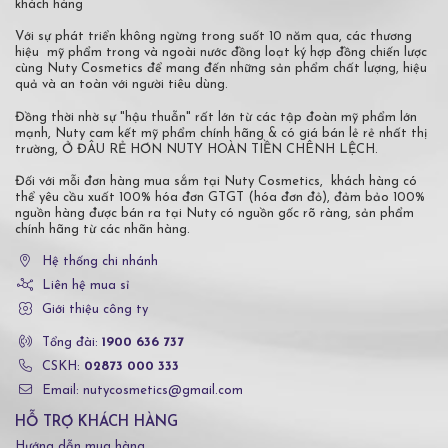
khách hàng
Với sự phát triển không ngừng trong suốt 10 năm qua, các thương
hiệu mỹ phẩm trong và ngoài nước đồng loạt ký hợp đồng chiến lược
cùng Nuty Cosmetics để mang đến những sản phẩm chất lượng, hiệu
quả và an toàn với người tiêu dùng.
Đồng thời nhờ sự "hậu thuẫn" rất lớn từ các tập đoàn mỹ phẩm lớn
mạnh, Nuty cam kết mỹ phẩm chính hãng & có giá bán lẻ rẻ nhất thị
trường, Ở ĐÂU RẺ HƠN NUTY HOÀN TIỀN CHÊNH LỆCH.
Đối với mỗi đơn hàng mua sắm tại Nuty Cosmetics, khách hàng có
thể yêu cầu xuất 100% hóa đơn GTGT (hóa đơn đỏ), đảm bảo 100%
nguồn hàng được bán ra tại Nuty có nguồn gốc rõ ràng, sản phẩm
chính hãng từ các nhãn hàng.
Hệ thống chi nhánh
Liên hệ mua sỉ
Giới thiệu công ty
Tổng đài:
1900 636 737
CSKH:
02873 000 333
Email: nutycosmetics@gmail.com
HỖ TRỢ KHÁCH HÀNG
Hướng dẫn mua hàng