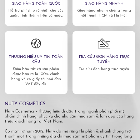
GIAO HÀNG TOÀN QUỐC
GIAO HÀNG NHANH
Hỗ trợ phí ship rẻ nhất cho các
Giao hàng nhanh chóng trong
quận, tỉnh thành trên cả nước.
nội thành HCM và Hà Nội.
THƯƠNG HIỆU UY TÍN TOÀN
TRA CỨU ĐƠN HÀNG TRỰC
CẦU
TUYẾN
Đảm bảo tất cả sản phẩm
Tra cứu đơn hàng trực tuyến
được bán ra là 100% chính
hãng và có giấy tờ, hoá đơn
VAT đầy đủ.
NUTY COSMETICS
Nuty Cosmetics - thương hiệu đi đầu trong ngành phân phối mỹ
phẩm chính hãng, phục vụ cho nhu cầu mua sắm & làm đẹp của hàng
triệu khách hàng tại Việt Nam.
Có mặt từ năm 2012, Nuty đã mở rộng thị phần & nhanh chóng trở
thành một trong những địa chỉ mua sắm mỹ phẩm uy tín trong lòng