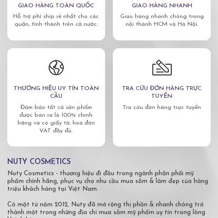
GIAO HÀNG TOÀN QUỐC
GIAO HÀNG NHANH
Hỗ trợ phí ship rẻ nhất cho các
Giao hàng nhanh chóng trong
quận, tỉnh thành trên cả nước.
nội thành HCM và Hà Nội.
THƯƠNG HIỆU UY TÍN TOÀN
TRA CỨU ĐƠN HÀNG TRỰC
CẦU
TUYẾN
Đảm bảo tất cả sản phẩm
Tra cứu đơn hàng trực tuyến
được bán ra là 100% chính
hãng và có giấy tờ, hoá đơn
VAT đầy đủ.
NUTY COSMETICS
Nuty Cosmetics - thương hiệu đi đầu trong ngành phân phối mỹ
phẩm chính hãng, phục vụ cho nhu cầu mua sắm & làm đẹp của hàng
triệu khách hàng tại Việt Nam.
Có mặt từ năm 2012, Nuty đã mở rộng thị phần & nhanh chóng trở
thành một trong những địa chỉ mua sắm mỹ phẩm uy tín trong lòng