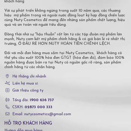
khách hàng
Với sự phát triển không ngừng trong suốt 10 năm qua, các thương
hiệu mỹ phẩm trong và ngoài nước đồng loạt ký hợp đồng chiến lược
cùng Nuty Cosmetics để mang đến những sản phẩm chất lượng, hiệu
quả và an toàn với người tiêu dùng.
Đồng thời nhờ sự "hậu thuẫn" rất lớn từ các tập đoàn mỹ phẩm lớn
mạnh, Nuty cam kết mỹ phẩm chính hãng & có giá bán lẻ rẻ nhất thị
trường, Ở ĐÂU RẺ HƠN NUTY HOÀN TIỀN CHÊNH LỆCH.
Đối với mỗi đơn hàng mua sắm tại Nuty Cosmetics, khách hàng có
thể yêu cầu xuất 100% hóa đơn GTGT (hóa đơn đỏ), đảm bảo 100%
nguồn hàng được bán ra tại Nuty có nguồn gốc rõ ràng, sản phẩm
chính hãng từ các nhãn hàng.
Hệ thống chi nhánh
Liên hệ mua sỉ
Giới thiệu công ty
Tổng đài:
1900 636 737
CSKH:
02873 000 333
Email: nutycosmetics@gmail.com
HỖ TRỢ KHÁCH HÀNG
Hướng dẫn mua hàng