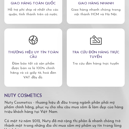
GIAO HÀNG TOÀN QUỐC
GIAO HÀNG NHANH
Hỗ trợ phí ship rẻ nhất cho các
Giao hàng nhanh chóng trong
quận, tỉnh thành trên cả nước.
nội thành HCM và Hà Nội.
THƯƠNG HIỆU UY TÍN TOÀN
TRA CỨU ĐƠN HÀNG TRỰC
CẦU
TUYẾN
Đảm bảo tất cả sản phẩm
Tra cứu đơn hàng trực tuyến
được bán ra là 100% chính
hãng và có giấy tờ, hoá đơn
VAT đầy đủ.
NUTY COSMETICS
Nuty Cosmetics - thương hiệu đi đầu trong ngành phân phối mỹ
phẩm chính hãng, phục vụ cho nhu cầu mua sắm & làm đẹp của hàng
triệu khách hàng tại Việt Nam.
Có mặt từ năm 2012, Nuty đã mở rộng thị phần & nhanh chóng trở
thành một trong những địa chỉ mua sắm mỹ phẩm uy tín trong lòng