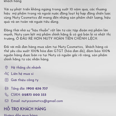
khách hàng
Với sự phát triển không ngừng trong suốt 10 năm qua, các thương
hiệu mỹ phẩm trong và ngoài nước đồng loạt ký hợp đồng chiến lược
cùng Nuty Cosmetics để mang đến những sản phẩm chất lượng, hiệu
quả và an toàn với người tiêu dùng.
Đồng thời nhờ sự "hậu thuẫn" rất lớn từ các tập đoàn mỹ phẩm lớn
mạnh, Nuty cam kết mỹ phẩm chính hãng & có giá bán lẻ rẻ nhất thị
trường, Ở ĐÂU RẺ HƠN NUTY HOÀN TIỀN CHÊNH LỆCH.
Đối với mỗi đơn hàng mua sắm tại Nuty Cosmetics, khách hàng có
thể yêu cầu xuất 100% hóa đơn GTGT (hóa đơn đỏ), đảm bảo 100%
nguồn hàng được bán ra tại Nuty có nguồn gốc rõ ràng, sản phẩm
chính hãng từ các nhãn hàng.
Hệ thống chi nhánh
Liên hệ mua sỉ
Giới thiệu công ty
Tổng đài:
1900 636 737
CSKH:
02873 000 333
Email: nutycosmetics@gmail.com
HỖ TRỢ KHÁCH HÀNG
Hướng dẫn mua hàng