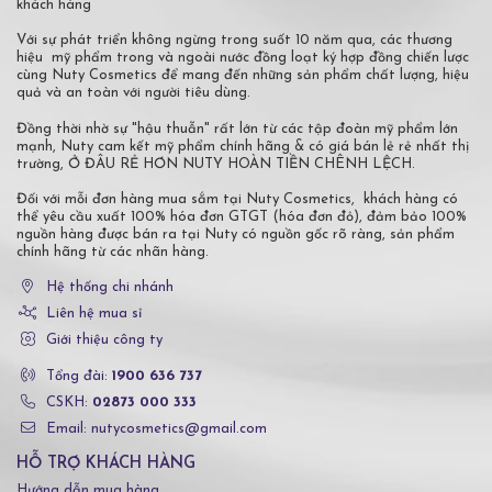
khách hàng
Với sự phát triển không ngừng trong suốt 10 năm qua, các thương
hiệu mỹ phẩm trong và ngoài nước đồng loạt ký hợp đồng chiến lược
cùng Nuty Cosmetics để mang đến những sản phẩm chất lượng, hiệu
quả và an toàn với người tiêu dùng.
Đồng thời nhờ sự "hậu thuẫn" rất lớn từ các tập đoàn mỹ phẩm lớn
mạnh, Nuty cam kết mỹ phẩm chính hãng & có giá bán lẻ rẻ nhất thị
trường, Ở ĐÂU RẺ HƠN NUTY HOÀN TIỀN CHÊNH LỆCH.
Đối với mỗi đơn hàng mua sắm tại Nuty Cosmetics, khách hàng có
thể yêu cầu xuất 100% hóa đơn GTGT (hóa đơn đỏ), đảm bảo 100%
nguồn hàng được bán ra tại Nuty có nguồn gốc rõ ràng, sản phẩm
chính hãng từ các nhãn hàng.
Hệ thống chi nhánh
Liên hệ mua sỉ
Giới thiệu công ty
Tổng đài:
1900 636 737
CSKH:
02873 000 333
Email: nutycosmetics@gmail.com
HỖ TRỢ KHÁCH HÀNG
Hướng dẫn mua hàng