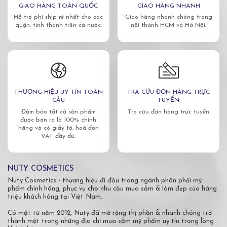
GIAO HÀNG TOÀN QUỐC
GIAO HÀNG NHANH
Hỗ trợ phí ship rẻ nhất cho các
Giao hàng nhanh chóng trong
quận, tỉnh thành trên cả nước.
nội thành HCM và Hà Nội.
THƯƠNG HIỆU UY TÍN TOÀN
TRA CỨU ĐƠN HÀNG TRỰC
CẦU
TUYẾN
Đảm bảo tất cả sản phẩm
Tra cứu đơn hàng trực tuyến
được bán ra là 100% chính
hãng và có giấy tờ, hoá đơn
VAT đầy đủ.
NUTY COSMETICS
Nuty Cosmetics - thương hiệu đi đầu trong ngành phân phối mỹ
phẩm chính hãng, phục vụ cho nhu cầu mua sắm & làm đẹp của hàng
triệu khách hàng tại Việt Nam.
Có mặt từ năm 2012, Nuty đã mở rộng thị phần & nhanh chóng trở
thành một trong những địa chỉ mua sắm mỹ phẩm uy tín trong lòng