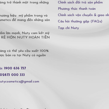
Chính sách đổi trả sản phẩm
óng trở thành một trong những
Phương thức thanh toán
Chính sách vận chuyển & giao n
 thương hiệu mỹ phẩm trong và
osmetics để mang đến những sản
Câu hỏi thường gặp (FAQs)
Tạp chí Nuty
phẩm lớn mạnh, Nuty cam kết mỹ
 Ở ĐÂU RẺ HƠN NUTY HOÀN TIỀN
hàng có thể yêu cầu xuất 100%
c bán ra tại Nuty có nguồn
ài:
1900 636 737
02873 000 333
nutycosmetics@gmail.com