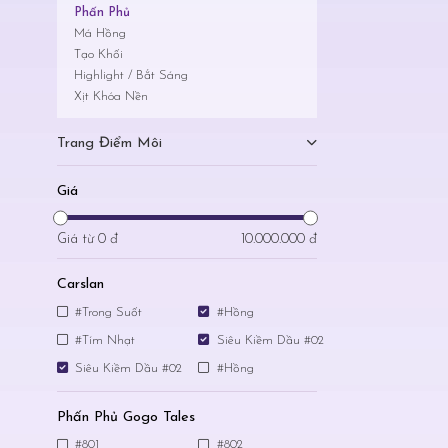
Phấn Phủ
Má Hồng
Tạo Khối
Highlight / Bắt Sáng
Xịt Khóa Nền
Trang Điểm Môi
Giá
Giá từ
0 đ
10.000.000 đ
Carslan
#Trong Suốt
#Hồng
#Tím Nhạt
Siêu Kiềm Dầu #02
Siêu Kiềm Dầu #02
#Hồng
Phấn Phủ Gogo Tales
#801
#802