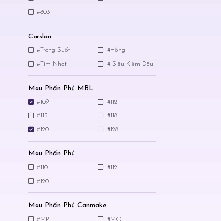
#803
Carslan
#Trong Suốt
#Hồng
#Tím Nhạt
# Siêu Kiềm Dầu
Màu Phấn Phủ MBL
#109
#112
#115
#118
#120
#128
Màu Phấn Phủ
#110
#112
#120
Màu Phấn Phủ Canmake
#MP
#MO