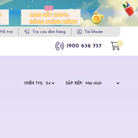
Hỗ trợ
Tra cứu đơn hàng
Tài khoản
0
1900 636 737
HIỂN THỊ:
SẮP XẾP: