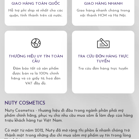
GIAO HÀNG TOÀN QUỐC
GIAO HÀNG NHANH
Hỗ trợ phí ship rẻ nhất cho các
Giao hàng nhanh chóng trong
quận, tỉnh thành trên cả nước.
nội thành HCM và Hà Nội.
THƯƠNG HIỆU UY TÍN TOÀN
TRA CỨU ĐƠN HÀNG TRỰC
CẦU
TUYẾN
Đảm bảo tất cả sản phẩm
Tra cứu đơn hàng trực tuyến
được bán ra là 100% chính
hãng và có giấy tờ, hoá đơn
VAT đầy đủ.
NUTY COSMETICS
Nuty Cosmetics - thương hiệu đi đầu trong ngành phân phối mỹ
phẩm chính hãng, phục vụ cho nhu cầu mua sắm & làm đẹp của hàng
triệu khách hàng tại Việt Nam.
Có mặt từ năm 2012, Nuty đã mở rộng thị phần & nhanh chóng trở
thành một trong những địa chỉ mua sắm mỹ phẩm uy tín trong lòng