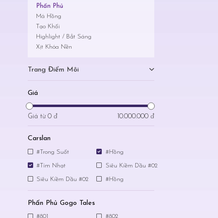
Phấn Phủ
Má Hồng
Tạo Khối
Highlight / Bắt Sáng
Xịt Khóa Nền
Trang Điểm Môi
Giá
Giá từ
0 đ
10.000.000 đ
Carslan
#Trong Suốt
#Hồng
#Tím Nhạt
Siêu Kiềm Dầu #02
Siêu Kiềm Dầu #02
#Hồng
Phấn Phủ Gogo Tales
#801
#802