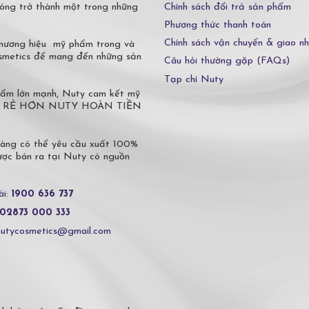
Chính sách đổi trả sản phẩm
óng trở thành một trong những
Phương thức thanh toán
Chính sách vận chuyển & giao n
 thương hiệu mỹ phẩm trong và
osmetics để mang đến những sản
Câu hỏi thường gặp (FAQs)
Tạp chí Nuty
phẩm lớn mạnh, Nuty cam kết mỹ
 Ở ĐÂU RẺ HƠN NUTY HOÀN TIỀN
hàng có thể yêu cầu xuất 100%
c bán ra tại Nuty có nguồn
ài:
1900 636 737
02873 000 333
nutycosmetics@gmail.com