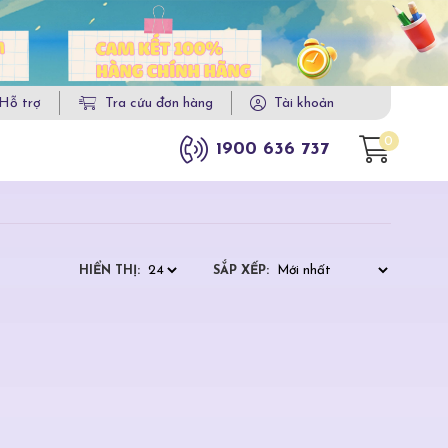
Hỗ trợ
Tra cứu đơn hàng
Tài khoản
0
1900 636 737
HIỂN THỊ:
SẮP XẾP: