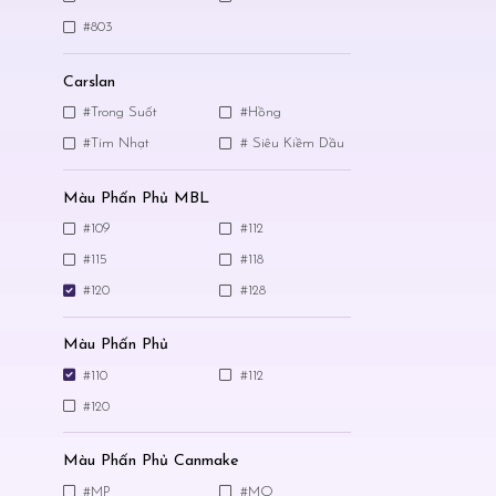
#803
Carslan
#Trong Suốt
#Hồng
#Tím Nhạt
# Siêu Kiềm Dầu
Màu Phấn Phủ MBL
#109
#112
#115
#118
#120
#128
Màu Phấn Phủ
#110
#112
#120
Màu Phấn Phủ Canmake
#MP
#MO