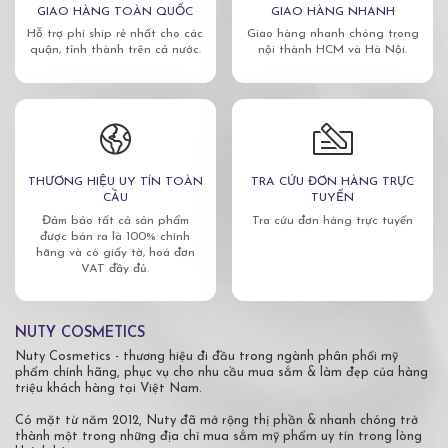
GIAO HÀNG TOÀN QUỐC
GIAO HÀNG NHANH
Hỗ trợ phí ship rẻ nhất cho các
Giao hàng nhanh chóng trong
quận, tỉnh thành trên cả nước.
nội thành HCM và Hà Nội.
THƯƠNG HIỆU UY TÍN TOÀN
TRA CỨU ĐƠN HÀNG TRỰC
CẦU
TUYẾN
Đảm bảo tất cả sản phẩm
Tra cứu đơn hàng trực tuyến
được bán ra là 100% chính
hãng và có giấy tờ, hoá đơn
VAT đầy đủ.
NUTY COSMETICS
Nuty Cosmetics - thương hiệu đi đầu trong ngành phân phối mỹ
phẩm chính hãng, phục vụ cho nhu cầu mua sắm & làm đẹp của hàng
triệu khách hàng tại Việt Nam.
Có mặt từ năm 2012, Nuty đã mở rộng thị phần & nhanh chóng trở
thành một trong những địa chỉ mua sắm mỹ phẩm uy tín trong lòng