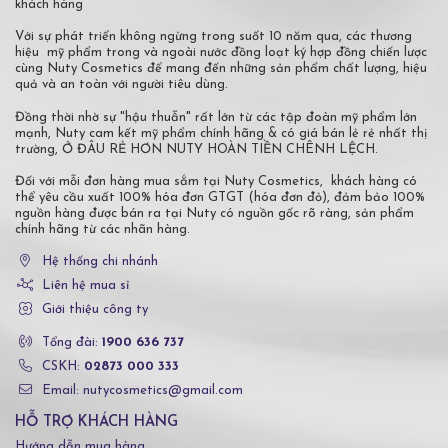
khách hàng
Với sự phát triển không ngừng trong suốt 10 năm qua, các thương
hiệu mỹ phẩm trong và ngoài nước đồng loạt ký hợp đồng chiến lược
cùng Nuty Cosmetics để mang đến những sản phẩm chất lượng, hiệu
quả và an toàn với người tiêu dùng.
Đồng thời nhờ sự "hậu thuẫn" rất lớn từ các tập đoàn mỹ phẩm lớn
mạnh, Nuty cam kết mỹ phẩm chính hãng & có giá bán lẻ rẻ nhất thị
trường, Ở ĐÂU RẺ HƠN NUTY HOÀN TIỀN CHÊNH LỆCH.
Đối với mỗi đơn hàng mua sắm tại Nuty Cosmetics, khách hàng có
thể yêu cầu xuất 100% hóa đơn GTGT (hóa đơn đỏ), đảm bảo 100%
nguồn hàng được bán ra tại Nuty có nguồn gốc rõ ràng, sản phẩm
chính hãng từ các nhãn hàng.
Hệ thống chi nhánh
Liên hệ mua sỉ
Giới thiệu công ty
Tổng đài:
1900 636 737
CSKH:
02873 000 333
Email: nutycosmetics@gmail.com
HỖ TRỢ KHÁCH HÀNG
Hướng dẫn mua hàng