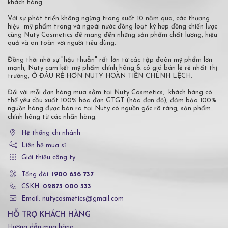
khách hàng
Với sự phát triển không ngừng trong suốt 10 năm qua, các thương
hiệu mỹ phẩm trong và ngoài nước đồng loạt ký hợp đồng chiến lược
cùng Nuty Cosmetics để mang đến những sản phẩm chất lượng, hiệu
quả và an toàn với người tiêu dùng.
Đồng thời nhờ sự "hậu thuẫn" rất lớn từ các tập đoàn mỹ phẩm lớn
mạnh, Nuty cam kết mỹ phẩm chính hãng & có giá bán lẻ rẻ nhất thị
trường, Ở ĐÂU RẺ HƠN NUTY HOÀN TIỀN CHÊNH LỆCH.
Đối với mỗi đơn hàng mua sắm tại Nuty Cosmetics, khách hàng có
thể yêu cầu xuất 100% hóa đơn GTGT (hóa đơn đỏ), đảm bảo 100%
nguồn hàng được bán ra tại Nuty có nguồn gốc rõ ràng, sản phẩm
chính hãng từ các nhãn hàng.
Hệ thống chi nhánh
Liên hệ mua sỉ
Giới thiệu công ty
Tổng đài:
1900 636 737
CSKH:
02873 000 333
Email: nutycosmetics@gmail.com
HỖ TRỢ KHÁCH HÀNG
Hướng dẫn mua hàng