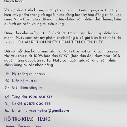
khách hàng
Với sự phát triển không ngừng trong suốt 10 năm qua, các thương
hiệu mỹ phẩm trong và ngoài nước đồng loạt ký hợp đồng chiến lược
cùng Nuty Cosmetics để mang đến những sản phẩm chất lượng, hiệu
quả và an toàn với người tiêu dùng.
Đồng thời nhờ sự "hậu thuẫn" rất lớn từ các tập đoàn mỹ phẩm lớn
mạnh, Nuty cam kết mỹ phẩm chính hãng & có giá bán lẻ rẻ nhất thị
trường, Ở ĐÂU RẺ HƠN NUTY HOÀN TIỀN CHÊNH LỆCH.
Đối với mỗi đơn hàng mua sắm tại Nuty Cosmetics, khách hàng có
thể yêu cầu xuất 100% hóa đơn GTGT (hóa đơn đỏ), đảm bảo 100%
nguồn hàng được bán ra tại Nuty có nguồn gốc rõ ràng, sản phẩm
chính hãng từ các nhãn hàng.
Hệ thống chi nhánh
Liên hệ mua sỉ
Giới thiệu công ty
Tổng đài:
1900 636 737
CSKH:
02873 000 333
Email: nutycosmetics@gmail.com
HỖ TRỢ KHÁCH HÀNG
Hướng dẫn mua hàng