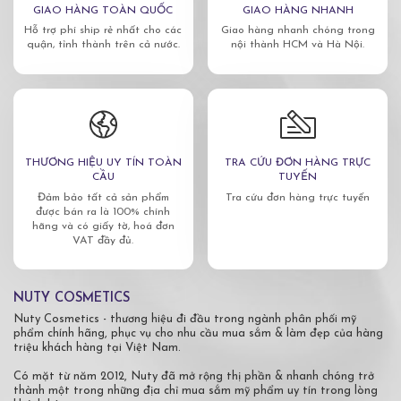
GIAO HÀNG TOÀN QUỐC
GIAO HÀNG NHANH
Hỗ trợ phí ship rẻ nhất cho các
Giao hàng nhanh chóng trong
quận, tỉnh thành trên cả nước.
nội thành HCM và Hà Nội.
THƯƠNG HIỆU UY TÍN TOÀN
TRA CỨU ĐƠN HÀNG TRỰC
CẦU
TUYẾN
Đảm bảo tất cả sản phẩm
Tra cứu đơn hàng trực tuyến
được bán ra là 100% chính
hãng và có giấy tờ, hoá đơn
VAT đầy đủ.
NUTY COSMETICS
Nuty Cosmetics - thương hiệu đi đầu trong ngành phân phối mỹ
phẩm chính hãng, phục vụ cho nhu cầu mua sắm & làm đẹp của hàng
triệu khách hàng tại Việt Nam.
Có mặt từ năm 2012, Nuty đã mở rộng thị phần & nhanh chóng trở
thành một trong những địa chỉ mua sắm mỹ phẩm uy tín trong lòng