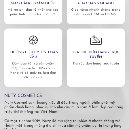
GIAO HÀNG TOÀN QUỐC
GIAO HÀNG NHANH
Hỗ trợ phí ship rẻ nhất cho các
Giao hàng nhanh chóng trong
quận, tỉnh thành trên cả nước.
nội thành HCM và Hà Nội.
THƯƠNG HIỆU UY TÍN TOÀN
TRA CỨU ĐƠN HÀNG TRỰC
CẦU
TUYẾN
Đảm bảo tất cả sản phẩm
Tra cứu đơn hàng trực tuyến
được bán ra là 100% chính
hãng và có giấy tờ, hoá đơn
VAT đầy đủ.
NUTY COSMETICS
Nuty Cosmetics - thương hiệu đi đầu trong ngành phân phối mỹ
phẩm chính hãng, phục vụ cho nhu cầu mua sắm & làm đẹp của hàng
triệu khách hàng tại Việt Nam.
Có mặt từ năm 2012, Nuty đã mở rộng thị phần & nhanh chóng trở
thành một trong những địa chỉ mua sắm mỹ phẩm uy tín trong lòng