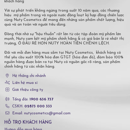
khách hàng
Với sự phát triển không ngừng trong suốt 10 năm qua, các thương
hiệu mỹ phẩm trong và ngoài nước đồng loạt ký hợp đồng chiến lược
cùng Nuty Cosmetics để mang đến những sản phẩm chất lượng, hiệu
quả và an toàn với người tiêu dùng.
Đồng thời nhờ sự "hậu thuẫn" rất lớn từ các tập đoàn mỹ phẩm lớn
mạnh, Nuty cam kết mỹ phẩm chính hãng & có giá bán lẻ rẻ nhất thị
trường, Ở ĐÂU RẺ HƠN NUTY HOÀN TIỀN CHÊNH LỆCH.
Đối với mỗi đơn hàng mua sắm tại Nuty Cosmetics, khách hàng có
thể yêu cầu xuất 100% hóa đơn GTGT (hóa đơn đỏ), đảm bảo 100%
nguồn hàng được bán ra tại Nuty có nguồn gốc rõ ràng, sản phẩm
chính hãng từ các nhãn hàng.
Hệ thống chi nhánh
Liên hệ mua sỉ
Giới thiệu công ty
Tổng đài:
1900 636 737
CSKH:
02873 000 333
Email: nutycosmetics@gmail.com
HỖ TRỢ KHÁCH HÀNG
Hướng dẫn mua hàng