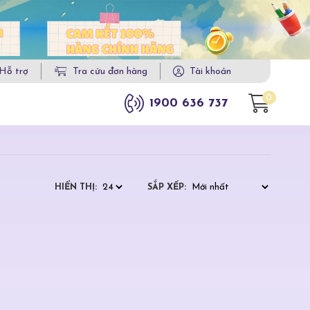
Hỗ trợ
Tra cứu đơn hàng
Tài khoản
0
1900 636 737
HIỂN THỊ:
SẮP XẾP: