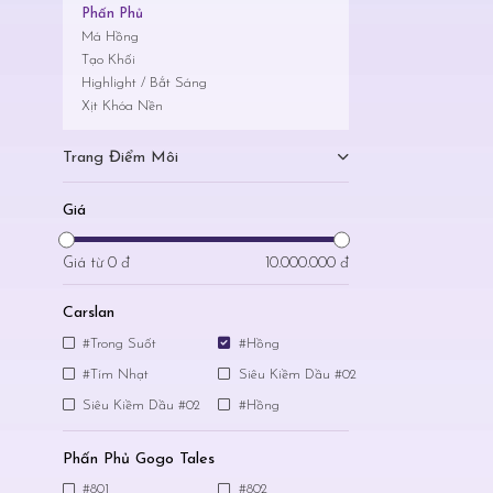
Phấn Phủ
Má Hồng
Tạo Khối
Highlight / Bắt Sáng
Xịt Khóa Nền
Trang Điểm Môi
Giá
Giá từ
0 đ
10.000.000 đ
Carslan
#Trong Suốt
#Hồng
#Tím Nhạt
Siêu Kiềm Dầu #02
Siêu Kiềm Dầu #02
#Hồng
Phấn Phủ Gogo Tales
#801
#802