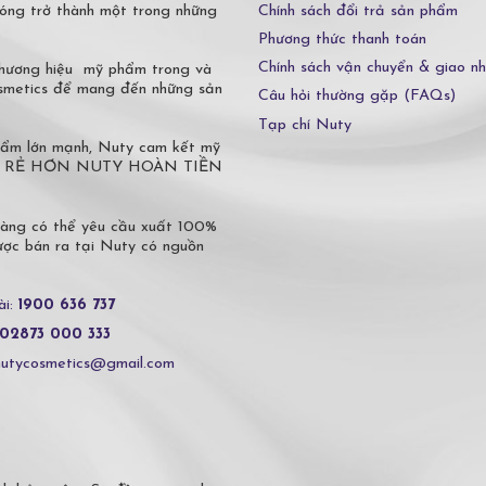
Chính sách đổi trả sản phẩm
óng trở thành một trong những
Phương thức thanh toán
Chính sách vận chuyển & giao n
 thương hiệu mỹ phẩm trong và
osmetics để mang đến những sản
Câu hỏi thường gặp (FAQs)
Tạp chí Nuty
phẩm lớn mạnh, Nuty cam kết mỹ
 Ở ĐÂU RẺ HƠN NUTY HOÀN TIỀN
hàng có thể yêu cầu xuất 100%
c bán ra tại Nuty có nguồn
ài:
1900 636 737
02873 000 333
nutycosmetics@gmail.com