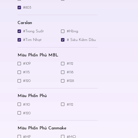
#803
Carslan
#Trong Suốt
#Hồng
#Tím Nhạt
# Siêu Kiềm Dầu
Màu Phấn Phủ MBL
#109
#112
#115
#118
#120
#128
Màu Phấn Phủ
#110
#112
#120
Màu Phấn Phủ Canmake
#MP
#MO