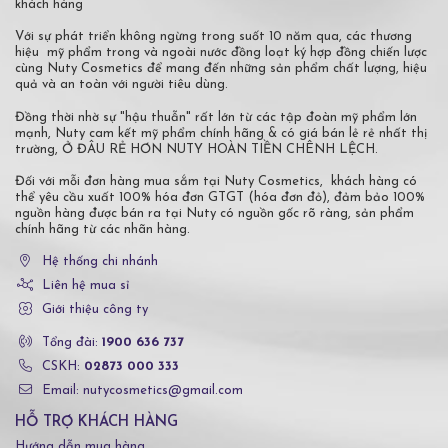
khách hàng
Với sự phát triển không ngừng trong suốt 10 năm qua, các thương
hiệu mỹ phẩm trong và ngoài nước đồng loạt ký hợp đồng chiến lược
cùng Nuty Cosmetics để mang đến những sản phẩm chất lượng, hiệu
quả và an toàn với người tiêu dùng.
Đồng thời nhờ sự "hậu thuẫn" rất lớn từ các tập đoàn mỹ phẩm lớn
mạnh, Nuty cam kết mỹ phẩm chính hãng & có giá bán lẻ rẻ nhất thị
trường, Ở ĐÂU RẺ HƠN NUTY HOÀN TIỀN CHÊNH LỆCH.
Đối với mỗi đơn hàng mua sắm tại Nuty Cosmetics, khách hàng có
thể yêu cầu xuất 100% hóa đơn GTGT (hóa đơn đỏ), đảm bảo 100%
nguồn hàng được bán ra tại Nuty có nguồn gốc rõ ràng, sản phẩm
chính hãng từ các nhãn hàng.
Hệ thống chi nhánh
Liên hệ mua sỉ
Giới thiệu công ty
Tổng đài:
1900 636 737
CSKH:
02873 000 333
Email: nutycosmetics@gmail.com
HỖ TRỢ KHÁCH HÀNG
Hướng dẫn mua hàng