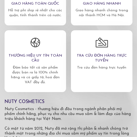
GIAO HÀNG TOÀN QUỐC
GIAO HÀNG NHANH
Hỗ trợ phí ship rẻ nhất cho các
Giao hàng nhanh chóng trong
quận, tỉnh thành trên cả nước.
nội thành HCM và Hà Nội.
THƯƠNG HIỆU UY TÍN TOÀN
TRA CỨU ĐƠN HÀNG TRỰC
CẦU
TUYẾN
Đảm bảo tất cả sản phẩm
Tra cứu đơn hàng trực tuyến
được bán ra là 100% chính
hãng và có giấy tờ, hoá đơn
VAT đầy đủ.
NUTY COSMETICS
Nuty Cosmetics - thương hiệu đi đầu trong ngành phân phối mỹ
phẩm chính hãng, phục vụ cho nhu cầu mua sắm & làm đẹp của hàng
triệu khách hàng tại Việt Nam.
Có mặt từ năm 2012, Nuty đã mở rộng thị phần & nhanh chóng trở
thành một trong những địa chỉ mua sắm mỹ phẩm uy tín trong lòng