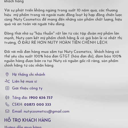
khách hàng
Với sự phát triển không ngừng trong suốt 10 năm qua, các thương
hiệu mỹ phẩm trong và ngoài nước đồng loạt ký hợp đồng chiến lược
cùng Nuty Cosmetics để mang đến những sản phẩm chất lượng, hiệu
quả và an toàn với người tiêu dùng.
Đồng thời nhờ sự "hậu thuẫn" rất lớn từ các tập đoàn mỹ phẩm lớn
mạnh, Nuty cam kết mỹ phẩm chính hãng & có giá bán lẻ rẻ nhất thị
trường, Ở ĐÂU RẺ HƠN NUTY HOÀN TIỀN CHÊNH LỆCH.
Đối với mỗi đơn hàng mua sắm tại Nuty Cosmetics, khách hàng có
thể yêu cầu xuất 100% hóa đơn GTGT (hóa đơn đỏ), đảm bảo 100%
nguồn hàng được bán ra tại Nuty có nguồn gốc rõ ràng, sản phẩm
chính hãng từ các nhãn hàng.
Hệ thống chi nhánh
Liên hệ mua sỉ
Giới thiệu công ty
Tổng đài:
1900 636 737
CSKH:
02873 000 333
Email: nutycosmetics@gmail.com
HỖ TRỢ KHÁCH HÀNG
Hướng dẫn mua hàng