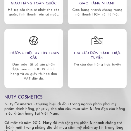
GIAO HÀNG TOÀN QUỐC
GIAO HÀNG NHANH
Hỗ trợ phí ship rẻ nhất cho các
Giao hàng nhanh chóng trong
quận, tỉnh thành trên cả nước.
nội thành HCM và Hà Nội.
THƯƠNG HIỆU UY TÍN TOÀN
TRA CỨU ĐƠN HÀNG TRỰC
CẦU
TUYẾN
Đảm bảo tất cả sản phẩm
Tra cứu đơn hàng trực tuyến
được bán ra là 100% chính
hãng và có giấy tờ, hoá đơn
VAT đầy đủ.
NUTY COSMETICS
Nuty Cosmetics - thương hiệu đi đầu trong ngành phân phối mỹ
phẩm chính hãng, phục vụ cho nhu cầu mua sắm & làm đẹp của hàng
triệu khách hàng tại Việt Nam.
Có mặt từ năm 2012, Nuty đã mở rộng thị phần & nhanh chóng trở
thành một trong những địa chỉ mua sắm mỹ phẩm uy tín trong lòng