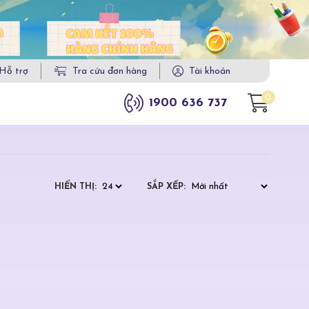
Hỗ trợ
Tra cứu đơn hàng
Tài khoản
0
1900 636 737
HIỂN THỊ:
SẮP XẾP: