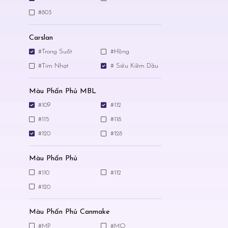
#803
Carslan
#Trong Suốt
#Hồng
#Tím Nhạt
# Siêu Kiềm Dầu
Màu Phấn Phủ MBL
#109
#112
#115
#118
#120
#128
Màu Phấn Phủ
#110
#112
#120
Màu Phấn Phủ Canmake
#MP
#MO