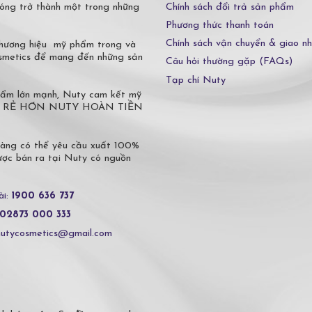
Chính sách đổi trả sản phẩm
óng trở thành một trong những
Phương thức thanh toán
Chính sách vận chuyển & giao n
 thương hiệu mỹ phẩm trong và
osmetics để mang đến những sản
Câu hỏi thường gặp (FAQs)
Tạp chí Nuty
phẩm lớn mạnh, Nuty cam kết mỹ
 Ở ĐÂU RẺ HƠN NUTY HOÀN TIỀN
hàng có thể yêu cầu xuất 100%
c bán ra tại Nuty có nguồn
ài:
1900 636 737
02873 000 333
nutycosmetics@gmail.com