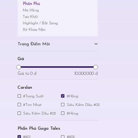
Phấn Phủ
Má Hồng
Tạo Khối
Highlight / Bắt Sáng
Xịt Khóa Nền
Trang Điểm Môi
Giá
Giá từ
0 đ
10.000.000 đ
Carslan
#Trong Suốt
#Hồng
#Tím Nhạt
Siêu Kiềm Dầu #02
Siêu Kiềm Dầu #02
#Hồng
Phấn Phủ Gogo Tales
#801
#802