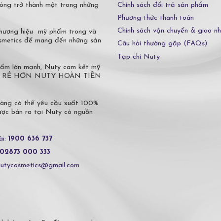
Chính sách đổi trả sản phẩm
óng trở thành một trong những
Phương thức thanh toán
Chính sách vận chuyển & giao n
 thương hiệu mỹ phẩm trong và
osmetics để mang đến những sản
Câu hỏi thường gặp (FAQs)
Tạp chí Nuty
phẩm lớn mạnh, Nuty cam kết mỹ
 Ở ĐÂU RẺ HƠN NUTY HOÀN TIỀN
hàng có thể yêu cầu xuất 100%
c bán ra tại Nuty có nguồn
ài:
1900 636 737
02873 000 333
nutycosmetics@gmail.com