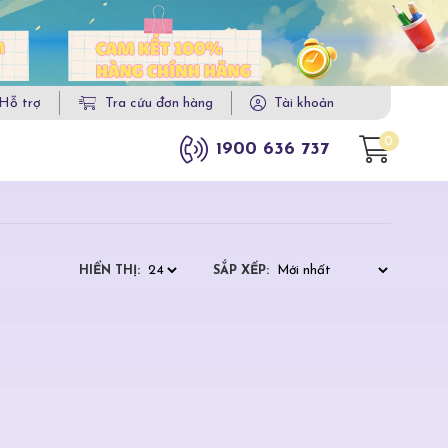
Hỗ trợ
Tra cứu đơn hàng
Tài khoản
0
1900 636 737
HIỂN THỊ:
SẮP XẾP: