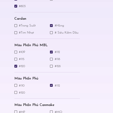
#803
Carslan
#Trong Suốt
#Hồng
#Tím Nhạt
# Siêu Kiềm Dầu
Màu Phấn Phủ MBL
#109
#112
#115
#118
#120
#128
Màu Phấn Phủ
#110
#112
#120
Màu Phấn Phủ Canmake
#MP
#MO