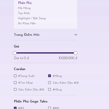
Phấn Phủ
Má Hồng
Tạo Khối
Highlight / Bắt Sáng
Xịt Khóa Nền
Trang Điểm Môi
Giá
Giá từ
0 đ
10.000.000 đ
Carslan
#Trong Suốt
#Hồng
#Tím Nhạt
Siêu Kiềm Dầu #02
Siêu Kiềm Dầu #02
#Hồng
Phấn Phủ Gogo Tales
#801
#802