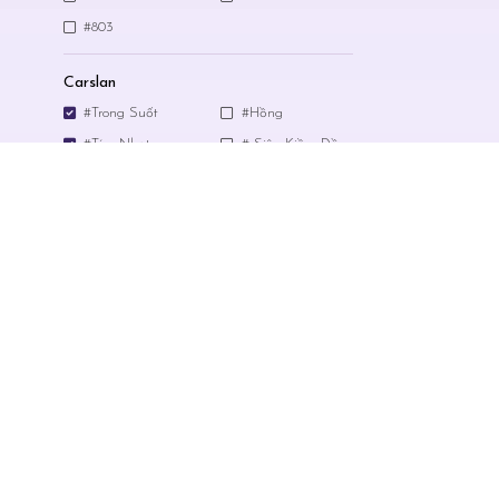
#803
Carslan
#Trong Suốt
#Hồng
#Tím Nhạt
# Siêu Kiềm Dầu
Màu Phấn Phủ MBL
#109
#112
#115
#118
#120
#128
Màu Phấn Phủ
#110
#112
#120
Màu Phấn Phủ Canmake
#MP
#MO