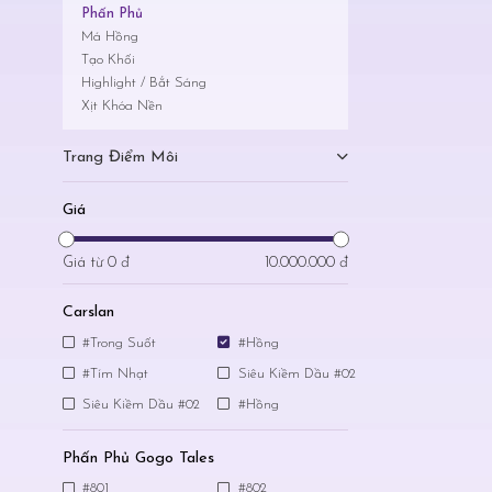
Phấn Phủ
Má Hồng
Tạo Khối
Highlight / Bắt Sáng
Xịt Khóa Nền
Trang Điểm Môi
Giá
Giá từ
0 đ
10.000.000 đ
Carslan
#Trong Suốt
#Hồng
#Tím Nhạt
Siêu Kiềm Dầu #02
Siêu Kiềm Dầu #02
#Hồng
Phấn Phủ Gogo Tales
#801
#802