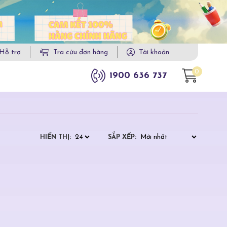
Hỗ trợ
Tra cứu đơn hàng
Tài khoản
0
1900 636 737
HIỂN THỊ:
SẮP XẾP: