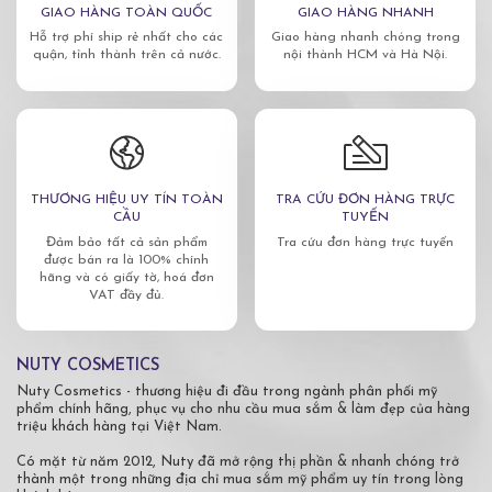
GIAO HÀNG TOÀN QUỐC
GIAO HÀNG NHANH
Hỗ trợ phí ship rẻ nhất cho các
Giao hàng nhanh chóng trong
quận, tỉnh thành trên cả nước.
nội thành HCM và Hà Nội.
THƯƠNG HIỆU UY TÍN TOÀN
TRA CỨU ĐƠN HÀNG TRỰC
CẦU
TUYẾN
Đảm bảo tất cả sản phẩm
Tra cứu đơn hàng trực tuyến
được bán ra là 100% chính
hãng và có giấy tờ, hoá đơn
VAT đầy đủ.
NUTY COSMETICS
Nuty Cosmetics - thương hiệu đi đầu trong ngành phân phối mỹ
phẩm chính hãng, phục vụ cho nhu cầu mua sắm & làm đẹp của hàng
triệu khách hàng tại Việt Nam.
Có mặt từ năm 2012, Nuty đã mở rộng thị phần & nhanh chóng trở
thành một trong những địa chỉ mua sắm mỹ phẩm uy tín trong lòng