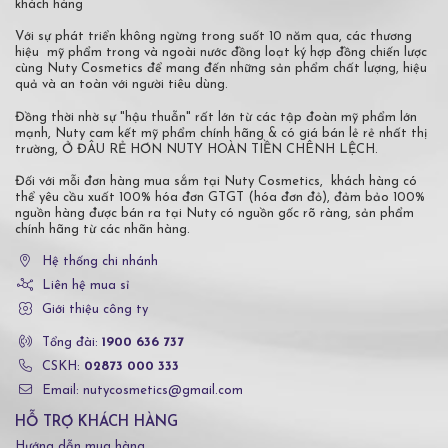
khách hàng
Với sự phát triển không ngừng trong suốt 10 năm qua, các thương
hiệu mỹ phẩm trong và ngoài nước đồng loạt ký hợp đồng chiến lược
cùng Nuty Cosmetics để mang đến những sản phẩm chất lượng, hiệu
quả và an toàn với người tiêu dùng.
Đồng thời nhờ sự "hậu thuẫn" rất lớn từ các tập đoàn mỹ phẩm lớn
mạnh, Nuty cam kết mỹ phẩm chính hãng & có giá bán lẻ rẻ nhất thị
trường, Ở ĐÂU RẺ HƠN NUTY HOÀN TIỀN CHÊNH LỆCH.
Đối với mỗi đơn hàng mua sắm tại Nuty Cosmetics, khách hàng có
thể yêu cầu xuất 100% hóa đơn GTGT (hóa đơn đỏ), đảm bảo 100%
nguồn hàng được bán ra tại Nuty có nguồn gốc rõ ràng, sản phẩm
chính hãng từ các nhãn hàng.
Hệ thống chi nhánh
Liên hệ mua sỉ
Giới thiệu công ty
Tổng đài:
1900 636 737
CSKH:
02873 000 333
Email: nutycosmetics@gmail.com
HỖ TRỢ KHÁCH HÀNG
Hướng dẫn mua hàng