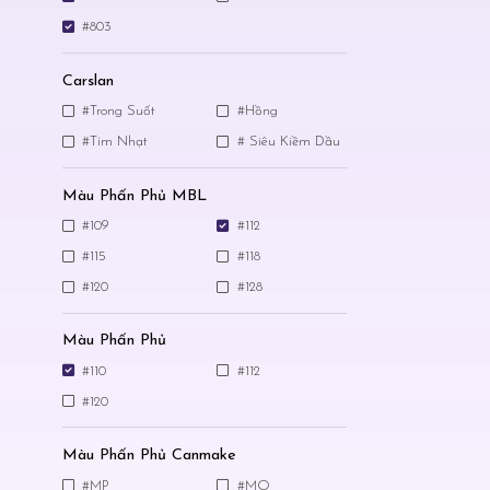
#803
Carslan
#Trong Suốt
#Hồng
#Tím Nhạt
# Siêu Kiềm Dầu
Màu Phấn Phủ MBL
#109
#112
#115
#118
#120
#128
Màu Phấn Phủ
#110
#112
#120
Màu Phấn Phủ Canmake
#MP
#MO