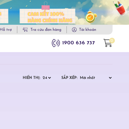
Hỗ trợ
Tra cứu đơn hàng
Tài khoản
0
1900 636 737
HIỂN THỊ:
SẮP XẾP: