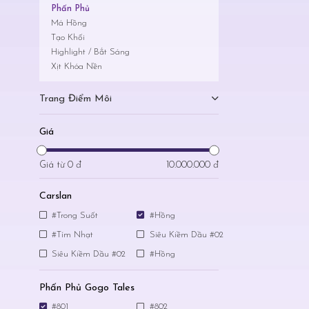
Phấn Phủ
Má Hồng
Tạo Khối
Highlight / Bắt Sáng
Xịt Khóa Nền
Trang Điểm Môi
Giá
Giá từ
0 đ
10.000.000 đ
Carslan
#Trong Suốt
#Hồng
#Tím Nhạt
Siêu Kiềm Dầu #02
Siêu Kiềm Dầu #02
#Hồng
Phấn Phủ Gogo Tales
#801
#802