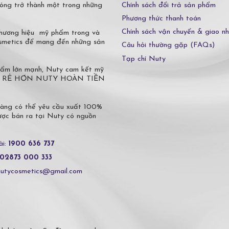
Chính sách đổi trả sản phẩm
óng trở thành một trong những
Phương thức thanh toán
Chính sách vận chuyển & giao n
 thương hiệu mỹ phẩm trong và
osmetics để mang đến những sản
Câu hỏi thường gặp (FAQs)
Tạp chí Nuty
phẩm lớn mạnh, Nuty cam kết mỹ
 Ở ĐÂU RẺ HƠN NUTY HOÀN TIỀN
hàng có thể yêu cầu xuất 100%
c bán ra tại Nuty có nguồn
ài:
1900 636 737
02873 000 333
nutycosmetics@gmail.com