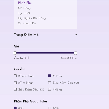
Phấn Phủ
Má Hồng
Tạo Khối
Highlight / Bắt Sáng
Xịt Khóa Nền
Trang Điểm Môi
Giá
Giá từ
0 đ
10.000.000 đ
Carslan
#Trong Suốt
#Hồng
#Tím Nhạt
Siêu Kiềm Dầu #02
Siêu Kiềm Dầu #02
#Hồng
Phấn Phủ Gogo Tales
#801
#802