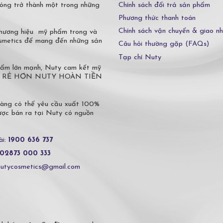
Chính sách đổi trả sản phẩm
óng trở thành một trong những
Phương thức thanh toán
Chính sách vận chuyển & giao n
 thương hiệu mỹ phẩm trong và
osmetics để mang đến những sản
Câu hỏi thường gặp (FAQs)
Tạp chí Nuty
phẩm lớn mạnh, Nuty cam kết mỹ
 Ở ĐÂU RẺ HƠN NUTY HOÀN TIỀN
hàng có thể yêu cầu xuất 100%
c bán ra tại Nuty có nguồn
ài:
1900 636 737
02873 000 333
nutycosmetics@gmail.com