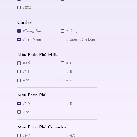
#803
Carslan
#Trong Suốt
#Hồng
#Tím Nhạt
# Siêu Kiềm Dầu
Màu Phấn Phủ MBL
#109
#112
#115
#118
#120
#128
Màu Phấn Phủ
#110
#112
#120
Màu Phấn Phủ Canmake
#MP
#MO