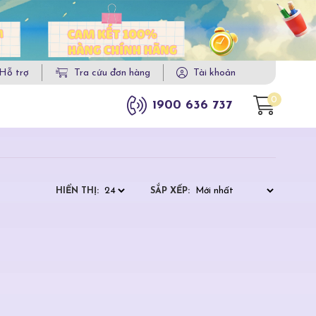
Hỗ trợ
Tra cứu đơn hàng
Tài khoản
0
1900 636 737
HIỂN THỊ:
SẮP XẾP: