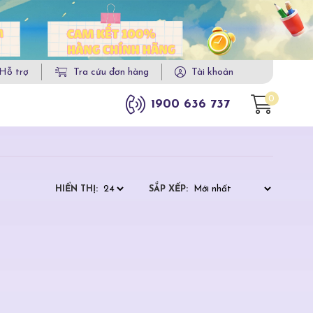
Hỗ trợ
Tra cứu đơn hàng
Tài khoản
0
1900 636 737
HIỂN THỊ:
SẮP XẾP: