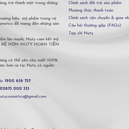
Chính sách đổi trả sản phẩm
óng trở thành một trong những
Phương thức thanh toán
Chính sách vận chuyển & giao n
 thương hiệu mỹ phẩm trong và
osmetics để mang đến những sản
Câu hỏi thường gặp (FAQs)
Tạp chí Nuty
phẩm lớn mạnh, Nuty cam kết mỹ
 Ở ĐÂU RẺ HƠN NUTY HOÀN TIỀN
hàng có thể yêu cầu xuất 100%
c bán ra tại Nuty có nguồn
ài:
1900 636 737
02873 000 333
nutycosmetics@gmail.com