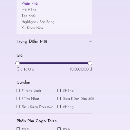
Phấn Phủ
Má Hồng
Tạo Khối
Highlight / Bắt Sáng
Xịt Khóa Nền
Trang Điểm Môi
Giá
Giá từ
0 đ
10.000.000 đ
Carslan
#Trong Suốt
#Hồng
#Tím Nhạt
Siêu Kiềm Dầu #02
Siêu Kiềm Dầu #02
#Hồng
Phấn Phủ Gogo Tales
#801
#802