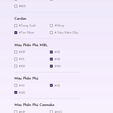
#803
Carslan
#Trong Suốt
#Hồng
#Tím Nhạt
# Siêu Kiềm Dầu
Màu Phấn Phủ MBL
#109
#112
#115
#118
#120
#128
Màu Phấn Phủ
#110
#112
#120
Màu Phấn Phủ Canmake
#MP
#MO