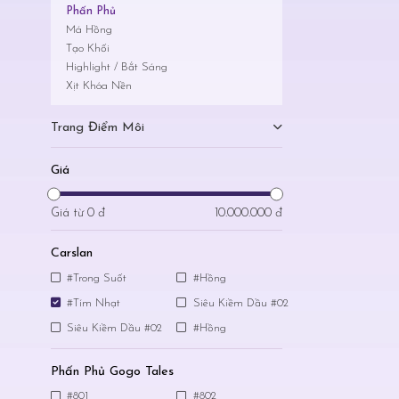
Phấn Phủ
Má Hồng
Tạo Khối
Highlight / Bắt Sáng
Xịt Khóa Nền
Trang Điểm Môi
Giá
Giá từ
0 đ
10.000.000 đ
Carslan
#Trong Suốt
#Hồng
#Tím Nhạt
Siêu Kiềm Dầu #02
Siêu Kiềm Dầu #02
#Hồng
Phấn Phủ Gogo Tales
#801
#802