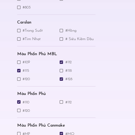
#803
Carslan
#Trong Suốt
#Hồng
#Tím Nhạt
# Siêu Kiềm Dầu
Màu Phấn Phủ MBL
#109
#112
#115
#118
#120
#128
Màu Phấn Phủ
#110
#112
#120
Màu Phấn Phủ Canmake
#MP
#MO