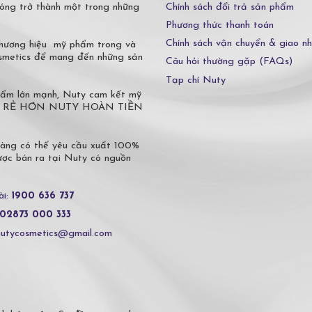
Chính sách đổi trả sản phẩm
óng trở thành một trong những
Phương thức thanh toán
Chính sách vận chuyển & giao n
 thương hiệu mỹ phẩm trong và
osmetics để mang đến những sản
Câu hỏi thường gặp (FAQs)
Tạp chí Nuty
phẩm lớn mạnh, Nuty cam kết mỹ
 Ở ĐÂU RẺ HƠN NUTY HOÀN TIỀN
hàng có thể yêu cầu xuất 100%
c bán ra tại Nuty có nguồn
ài:
1900 636 737
02873 000 333
nutycosmetics@gmail.com