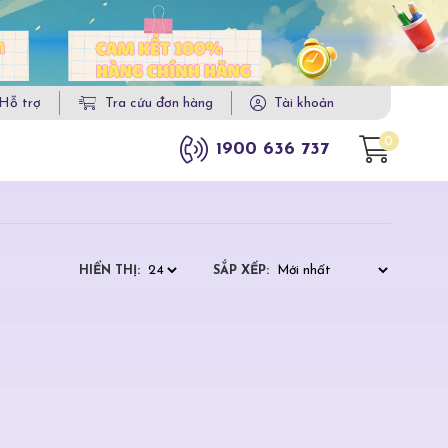
Hỗ trợ
Tra cứu đơn hàng
Tài khoản
0
1900 636 737
HIỂN THỊ:
SẮP XẾP: